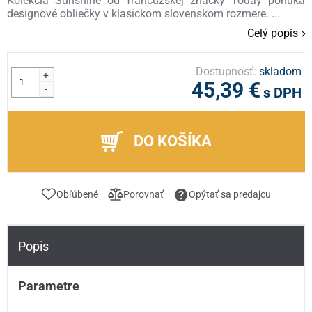
Kolekcia Sunshine od francúzskej značky Today ponúka
designové obliečky v klasickom slovenskom rozmere. ...
Celý popis
Dostupnosť:
skladom
+
45,39 €
-
s DPH
DO KOŠÍKA
Obľúbené
Porovnať
Opýtať sa predajcu
Popis
Parametre