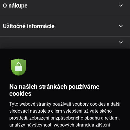
O nákupe
Užitočné informácie
Akcie a novinky e-mailom
Odoslať
Na našich stránkách používáme
Souhlasím se
zásadami zpracování osobních údajů
cookies
Tyto webové stránky používají soubory cookies a další
sledovací nástroje s cílem vylepšení uživatelského
prostředí, zobrazení přizpůsobeného obsahu a reklam,
SK
analýzy návštěvnosti webových stránek a zjištění