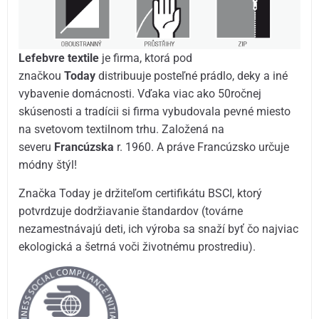
Lefebvre textile
je firma, ktorá pod
značkou
Today
distribuuje posteľné prádlo, deky a iné
vybavenie domácnosti. Vďaka viac ako 50ročnej
skúsenosti a tradícii si firma vybudovala pevné miesto
na svetovom textilnom trhu. Založená na
severu
Francúzska
r. 1960. A práve Francúzsko určuje
módny štýl!
Značka Today je držiteľom certifikátu BSCI, ktorý
potvrdzuje dodržiavanie štandardov (továrne
nezamestnávajú deti, ich výroba sa snaží byť čo najviac
ekologická a šetrná voči životnému prostrediu).