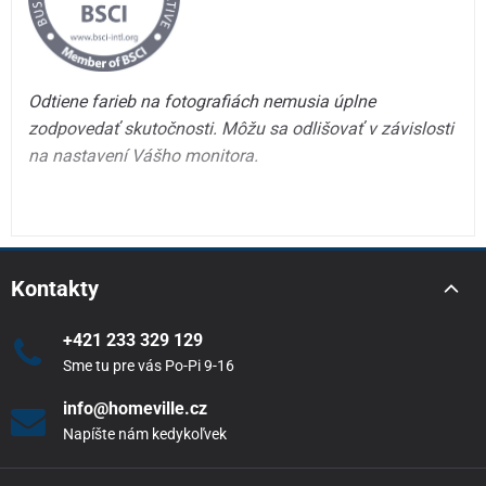
Odtiene farieb na fotografiách nemusia úplne
zodpovedať skutočnosti. Môžu sa odlišovať v závislosti
na nastavení Vášho monitora.
Kontakty
+421 233 329 129
Sme tu pre vás Po-Pi 9-16
info@homeville.cz
Napíšte nám kedykoľvek