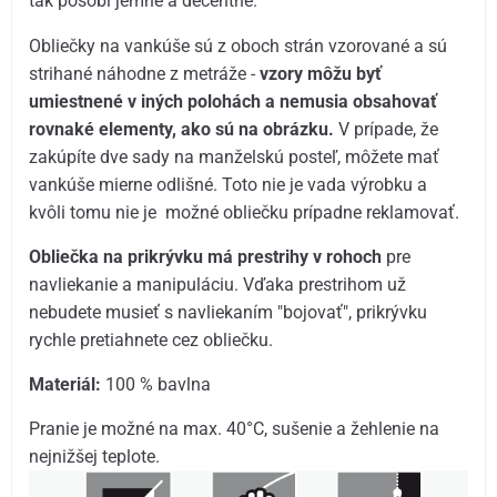
tak pôsobí jemne a decentne.
Obliečky na vankúše sú z oboch strán vzorované a sú
strihané náhodne z metráže -
vzory môžu byť
umiestnené v iných polohách a nemusia obsahovať
rovnaké elementy, ako sú na obrázku.
V prípade, že
zakúpíte dve sady na manželskú posteľ, môžete mať
vankúše mierne odlišné. Toto nie je vada výrobku a
kvôli tomu nie je možné obliečku prípadne reklamovať.
Obliečka na prikrývku má prestrihy v rohoch
pre
navliekanie a manipuláciu. Vďaka prestrihom už
nebudete musieť s navliekaním "bojovať", prikrývku
rychle pretiahnete cez obliečku.
Materiál:
100 % bavlna
Pranie je možné na max. 40°C, sušenie a žehlenie na
nejnižšej teplote.