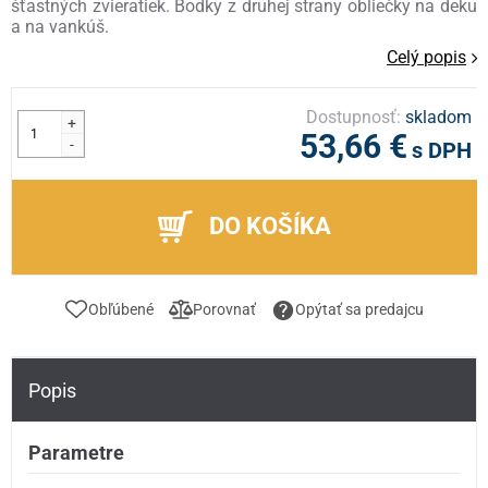
šťastných zvieratiek. Bodky z druhej strany obliečky na deku
a na vankúš.
Celý popis
Dostupnosť:
skladom
+
53,66 €
-
s DPH
DO KOŠÍKA
Obľúbené
Porovnať
Opýtať sa predajcu
Popis
Parametre