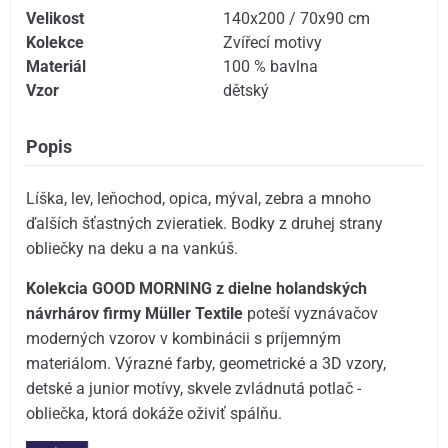
Velikost
140x200 / 70x90 cm
Kolekce
Zvířecí motivy
Materiál
100 % bavlna
Vzor
dětský
Popis
Líška, lev, leňochod, opica, mýval, zebra a mnoho
ďalších šťastných zvieratiek. Bodky z druhej strany
obliečky na deku a na vankúš.
Kolekcia GOOD MORNING z dielne holandských
návrhárov firmy Müller Textile
poteší vyznávačov
moderných vzorov v kombinácii s príjemným
materiálom. Výrazné farby, geometrické a 3D vzory,
detské a junior motívy, skvele zvládnutá potlač -
obliečka, ktorá dokáže oživiť spálňu.