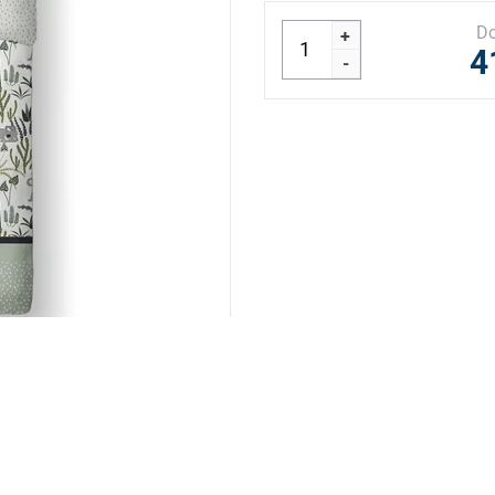
Do
+
4
-