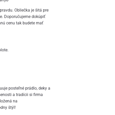
avdu. Obliečka je šitá pre
šie. Doporučujeme dokúpiť
nú cenu tak budete mať
lote.
buuje posteľné prádlo, deky a
osti a tradícii si firma
aložená na
dny štýl!