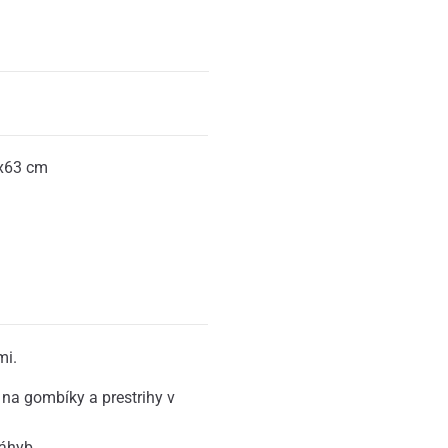
x63 cm
mi.
na gombíky a prestrihy v
záhyb