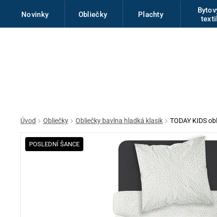
Byto
Novinky
Obliečky
Plachty
texti
Úvod
Obliečky
Obliečky bavlna hladká klasik
TODAY KIDS ob
POSLEDNÍ ŠANCE