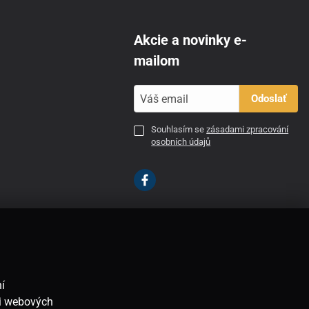
Akcie a novinky e-
mailom
Odoslať
Souhlasím se
zásadami zpracování
osobních údajů
SK
í
ti webových