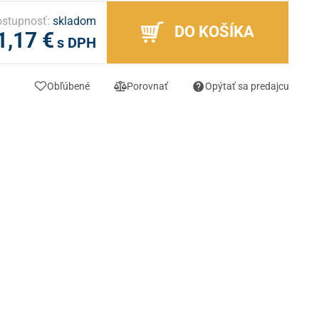
stupnosť:
skladom
DO KOŠÍKA
1,17 €
s DPH
Obľúbené
Porovnať
Opýtať sa predajcu