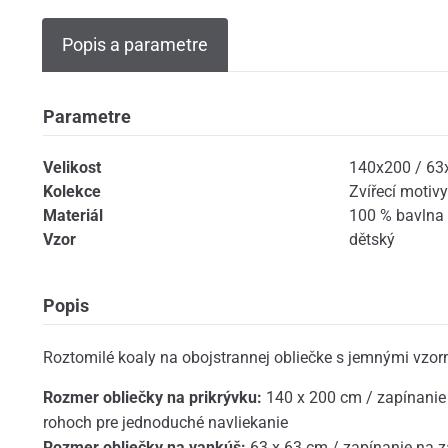
Popis a parametre
Parametre
Velikost
140x200 / 63
Kolekce
Zvířecí motivy
Materiál
100 % bavlna
Vzor
dětský
Popis
Roztomilé koaly na obojstrannej obliečke s jemnými vzor
Rozmer obliečky na prikrývku:
140 x 200 cm / zapínanie 
rohoch pre jednoduché navliekanie
Rozmer obliečky na vankúš:
63 x 63 cm / zapínanie na 