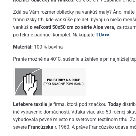
Zdá sa Vám rozmer obliečky na vankúš malý? Áno, máte pr
francúzsky trh, kde vankúše pre deti bývajú o niečo men
vankúš
o veľkosti 50x50 cm zo série Aloe vera,
za rozum
perfektne padnúci komplet. Nakupujte
TU>>>.
Materiál:
100 % bavlna
Pranie možné na 40°C, sušenie a žehlenie pri najnižšej tep
Lefebvre textile
je firma, ktorá pod značkou
Today
distri
iné vybavenie domácnosti. Vďaka viac ako 50 ročnej skúsen
vybudovala pevné miesto na svetovom textilnom trhu. Z
severe
Francúzska
r. 1960. A práve Francúzsko udáva mó