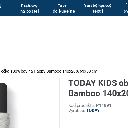
vý
Prehozy
Textil
Detský bytový
Ú
l
na posteľ
do kúpeľne
textil
s
liečka 100% bavlna Happy Bamboo 140x200/63x63 cm
TODAY KIDS ob
Bamboo 140x2
Kód produktu:
P14891
Výrobca:
TODAY