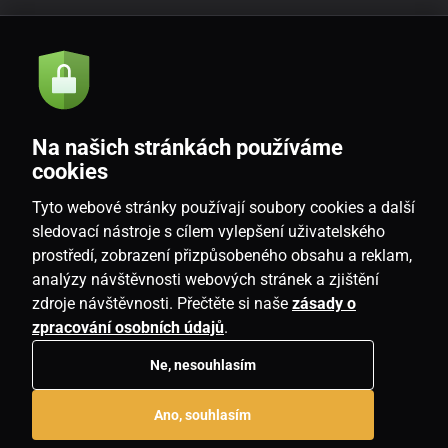
Akcie a novinky e-mailom
Odoslať
Na našich stránkách používáme
Souhlasím se
zásadami zpracování osobních údajů
cookies
Tyto webové stránky používají soubory cookies a další
sledovací nástroje s cílem vylepšení uživatelského
prostředí, zobrazení přizpůsobeného obsahu a reklam,
SK
analýzy návštěvnosti webových stránek a zjištění
zdroje návštěvnosti. Přečtěte si naše
zásady o
zpracování osobních údajů
.
Ne, nesouhlasím
Copyright © 2026
www.housemania.sk
. Všetky práva vyhradené.
Ano, souhlasím
E-shop vytvorila
SIMPLIA.cz