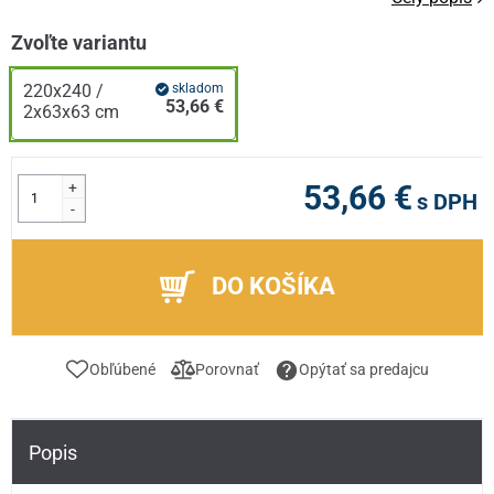
Zvoľte variantu
220x240 /
skladom
53,66 €
2x63x63 cm
+
53,66 €
s DPH
-
DO KOŠÍKA
Obľúbené
Porovnať
Opýtať sa predajcu
Popis