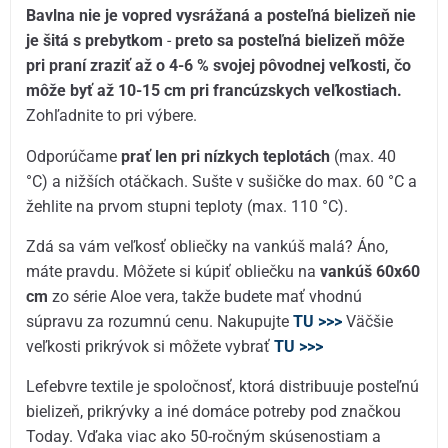
Bavlna nie je vopred vysrážaná a posteľná bielizeň nie
je šitá s prebytkom
-
preto sa posteľná bielizeň môže
pri praní zraziť až o 4-6 % svojej pôvodnej veľkosti, čo
môže byť až 10-15 cm pri francúzskych veľkostiach.
Zohľadnite to pri výbere.
Odporúčame
prať len pri nízkych teplotách
(max. 40
°C) a nižších otáčkach. Sušte v sušičke do max. 60 °C a
žehlite na prvom stupni teploty (max. 110 °C).
Zdá sa vám veľkosť obliečky na vankúš malá? Áno,
máte pravdu. Môžete si kúpiť obliečku na
vankúš 60x60
cm
zo série Aloe vera, takže budete mať vhodnú
súpravu za rozumnú cenu. Nakupujte
TU >>>
Väčšie
veľkosti prikrývok si môžete vybrať
TU >>>
Lefebvre textile je spoločnosť, ktorá distribuuje posteľnú
bielizeň, prikrývky a iné domáce potreby pod značkou
Today. Vďaka viac ako 50-ročným skúsenostiam a