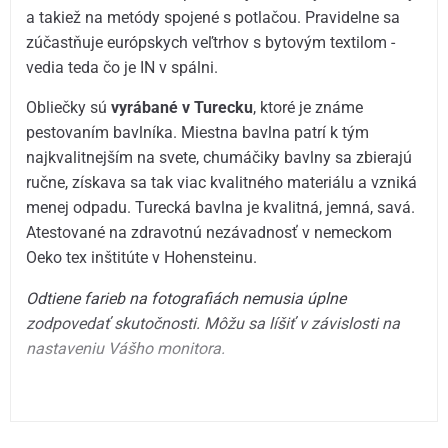
a takiež na metódy spojené s potlačou. Pravidelne sa
zúčastňuje európskych veľtrhov s bytovým textilom -
vedia teda čo je IN v spálni.
Obliečky sú
vyrábané v Turecku
, ktoré je známe
pestovaním bavlníka. Miestna bavlna patrí k tým
najkvalitnejším na svete, chumáčiky bavlny sa zbierajú
ručne, získava sa tak viac kvalitného materiálu a vzniká
menej odpadu. Turecká bavlna je kvalitná, jemná, savá.
Atestované na zdravotnú nezávadnosť v nemeckom
Oeko tex inštitúte v Hohensteinu.
Odtiene farieb na fotografiách nemusia úplne
zodpovedať skutočnosti. Môžu sa líšiť v závislosti na
nastaveniu Vášho monitora.