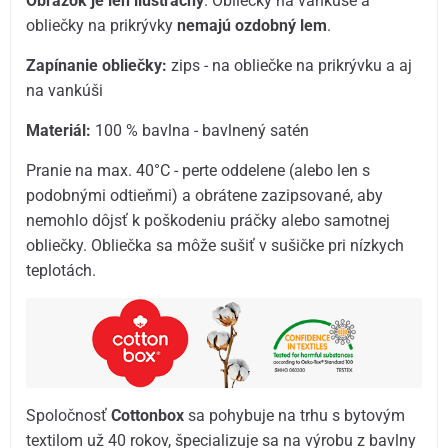
Obrázok je len ilustračný
. Obliečky na vankúše a
obliečky na prikrývky
nemajú ozdobný lem
.
Zapínanie obliečky:
zips - na obliečke na prikrývku a aj
na vankúši
Materiál:
100 % bavlna - bavlnený satén
Pranie na max. 40°C - perte oddelene (alebo len s
podobnými odtieňmi) a obrátene zazipsované, aby
nemohlo dôjsť k poškodeniu práčky alebo samotnej
obliečky. Obliečka sa môže sušiť v sušičke pri nízkych
teplotách.
Spoločnosť
Cottonbox
sa pohybuje na trhu s bytovým
textilom už 40 rokov, špecializuje sa na výrobu z bavlny