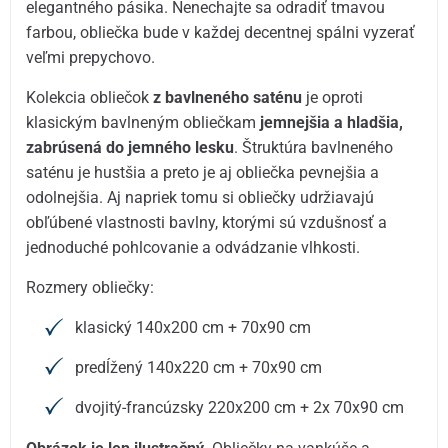
elegantného pásika. Nenechajte sa odradiť tmavou
farbou, obliečka bude v každej decentnej spálni vyzerať
veľmi prepychovo.
Kolekcia obliečok
z bavlneného saténu
je oproti
klasickým bavlneným obliečkam
jemnejšia a hladšia,
zabrúsená do jemného lesku
. Štruktúra bavlneného
saténu je hustšia a preto je aj obliečka pevnejšia a
odolnejšia. Aj napriek tomu si obliečky udržiavajú
obľúbené vlastnosti bavlny, ktorými sú vzdušnosť a
jednoduché pohlcovanie a odvádzanie vlhkosti.
Rozmery obliečky:
klasický 140x200 cm + 70x90 cm
predĺžený 140x220 cm + 70x90 cm
dvojitý-francúzsky 220x200 cm + 2x 70x90 cm