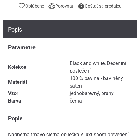
Obľúbené
Porovnať
Opýtať sa predajcu
Popis
Parametre
Black and white
,
Decentní
Kolekce
povlečení
100 % bavlna - bavlněný
Materiál
satén
Vzor
jednobarevný
,
pruhy
Barva
černá
Popis
Nádherná tmavo čierna obliečka v luxusnom prevedení