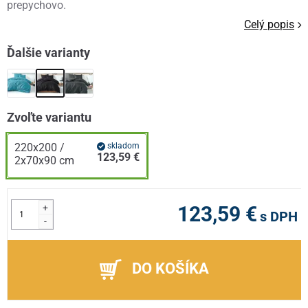
prepychovo.
Celý popis
Ďalšie varianty
Zvoľte variantu
220x200 /
skladom
123,59 €
2x70x90 cm
+
123,59 €
s DPH
-
DO KOŠÍKA