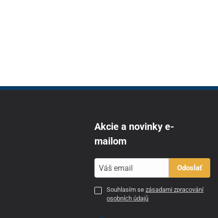
Akcie a novinky e-
mailom
Odoslať
Souhlasím se
zásadami zpracování
osobních údajů