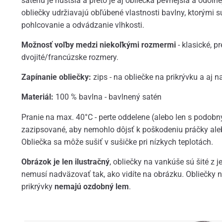
saténu je hustšia a preto je aj obliečka pevnejšia a odolne
obliečky udržiavajú obľúbené vlastnosti bavlny, ktorými
pohlcovanie a odvádzanie vlhkosti.
Možnosť voľby medzi niekoľkými rozmermi
- klasické, pr
dvojité/francúzske rozmery.
Zapínanie obliečky:
zips - na obliečke na prikrývku a aj n
Materiál:
100 % bavlna - bavlnený satén
Pranie na max. 40°C - perte oddelene (alebo len s podob
zazipsované, aby nemohlo dôjsť k poškodeniu práčky ale
Obliečka sa môže sušiť v sušičke pri nízkych teplotách.
Obrázok je len ilustračný
, obliečky na vankúše sú šité z 
nemusí nadväzovať tak, ako vidíte na obrázku. Obliečky 
prikrývky
nemajú ozdobný lem
.