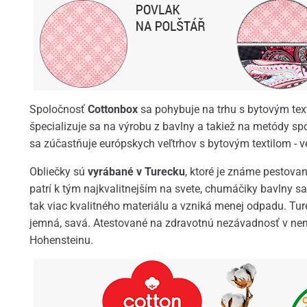
Spoločnosť
Cottonbox
sa pohybuje na trhu s bytovým text
špecializuje sa na výrobu z bavlny a takiež na metódy sp
sa zúčastňuje európskych veľtrhov s bytovým textilom - ved
Obliečky sú
vyrábané v Turecku
, ktoré je známe pestova
patrí k tým najkvalitnejším na svete, chumáčiky bavlny sa
tak viac kvalitného materiálu a vzniká menej odpadu. Ture
jemná, savá. Atestované na zdravotnú nezávadnosť v nem
Hohensteinu.