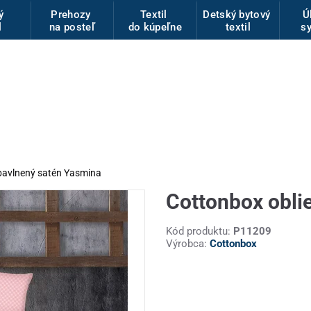
vý
Prehozy
Textil
Detský bytový
Ú
l
na posteľ
do kúpeľne
textil
s
bavlnený satén Yasmina
Cottonbox obli
Kód produktu:
P11209
Výrobca:
Cottonbox