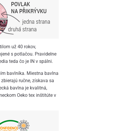
ilom už 40 rokov,
ojené s potlačou. Pravidelne
ia teda čo je IN v spálni.
ním bavlníka. Miestna bavlna
 zbierajú ručne, získava sa
cká bavlna je kvalitná,
eckom Oeko tex inštitúte v