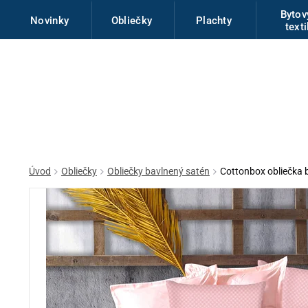
Byto
Novinky
Obliečky
Plachty
texti
Úvod
Obliečky
Obliečky bavlnený satén
Cottonbox obliečka 