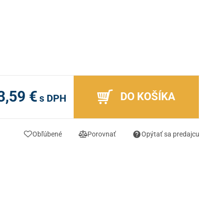
3,59 €
DO KOŠÍKA
s DPH
Obľúbené
Porovnať
Opýtať sa predajcu