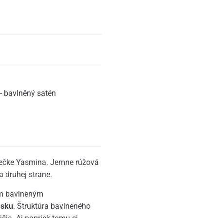
- bavlněný satén
iečke Yasmina. Jemne rúžová
a druhej strane.
ým bavlneným
esku
. Štruktúra bavlneného