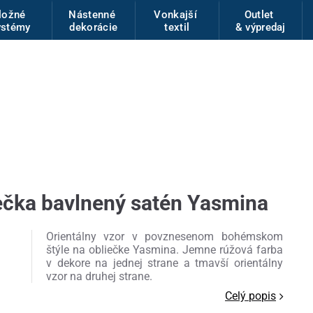
ložné
Nástenné
Vonkajší
Outlet
ystémy
dekorácie
textil
& výpredaj
ečka bavlnený satén Yasmina
Orientálny vzor v povznesenom bohémskom
štýle na obliečke Yasmina. Jemne rúžová farba
v dekore na jednej strane a tmavší orientálny
vzor na druhej strane.
Celý popis