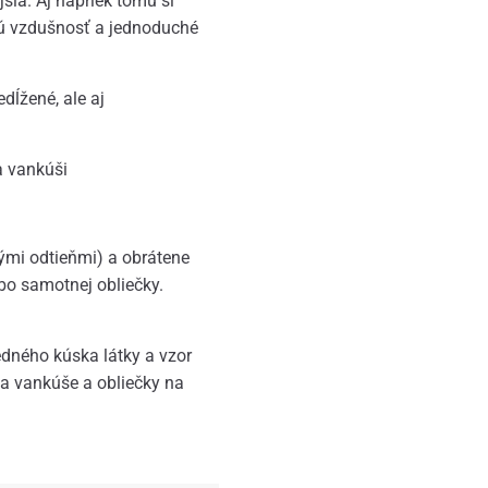
jšia. Aj napriek tomu si
 sú vzdušnosť a jednoduché
edĺžené, ale aj
a vankúši
nými odtieňmi) a obrátene
bo samotnej obliečky.
jedného kúska látky a vzor
na vankúše a obliečky na