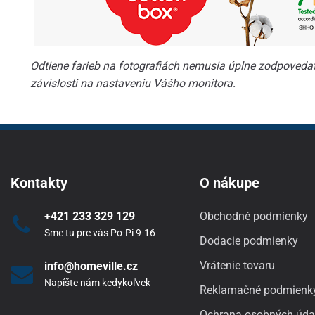
Odtiene farieb na fotografiách nemusia úplne zodpovedať 
závislosti na nastaveniu Vášho monitora.
Kontakty
O nákupe
+421 233 329 129
Obchodné podmienky
Sme tu pre vás Po-Pi 9-16
Dodacie podmienky
Vrátenie tovaru
info@homeville.cz
Napíšte nám kedykoľvek
Reklamačné podmienk
Ochrana osobných úda