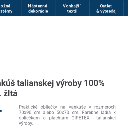
ložné
Nástenné
Vonkajší
Outlet
ystémy
dekorácie
textil
& výpredaj
nkúš talianskej výroby 100%
 žltá
Praktické obliečky na vankúše v rozmeroch
am
70x90 cm alebo 50x70 cm. Farebne ladia k
obliečkam a plachtám GIPETEX talianskej
výroby.