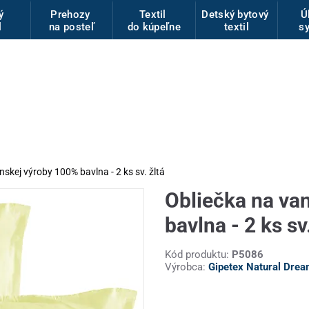
vý
Prehozy
Textil
Detský bytový
Ú
l
na posteľ
do kúpeľne
textil
s
nskej výroby 100% bavlna - 2 ks sv. žltá
Obliečka na va
bavlna - 2 ks sv.
Kód produktu:
P5086
Výrobca:
Gipetex Natural Dre