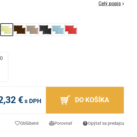
Celý popis
90
m
2,32 €
DO KOŠÍKA
s DPH
Obľúbené
Porovnať
Opýtať sa predajcu