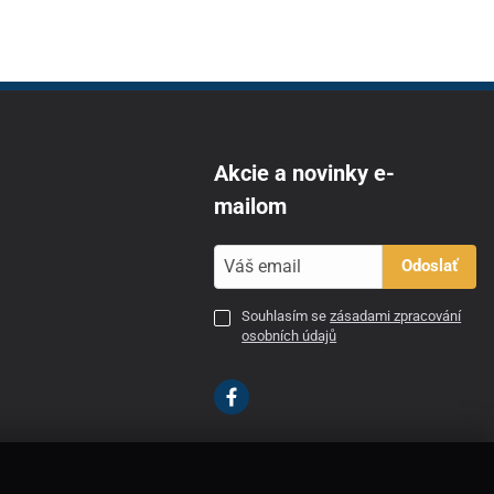
Akcie a novinky e-
mailom
Odoslať
Souhlasím se
zásadami zpracování
osobních údajů
SK