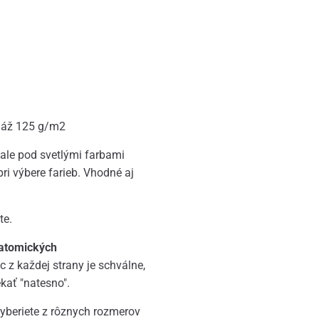
amáž 125 g/m2
, ale pod svetlými farbami
i výbere farieb. Vhodné aj
te.
atomických
z každej strany je schválne,
kať "natesno".
vyberiete z rôznych rozmerov