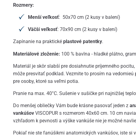
Rozmery:
Menší veľkosť
: 50x70 cm (2 kusy v balení)
Väčší veľkosť
: 70x90 cm (2 kusy v balení)
Zapínanie na praktické
plastové patentky
.
Materiálové zloženie:
100 % bavlna - hladké plátno, gr
Materiál je skôr slabší pre dosiahnutie príjemného pocitu
môže presvitať podklad. Vezmite to prosím na vedomieú pr
pre osoby, ktoré sa veľmi potia.
Pranie na max. 40°C. Sušenie v sušičke pri najnižšej teplo
Do menšej obliečky Vám bude krásne pasovať jeden z
an
vankúšov
VISCOPUR s rozmerom 40x60 cm. 10 cm naviac 
vzhľadom k pevnosti a výške vankúše nie je možné navlie
Pokiaľ nie ste fanúšikmi anatomických vankúšov, iste si 