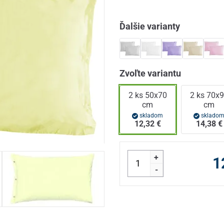
Ďalšie varianty
Zvoľte variantu
2 ks 50x70
2 ks 70x
cm
cm
skladom
sklado
12,32 €
14,38 €
+
1
-