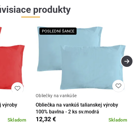
visiace produkty
POSLEDNÍ ŠANCE
Obliečky na vankúše
Detail
Detail
j výroby
Obliečka na vankúš talianskej výroby
100% bavlna - 2 ks sv.modrá
12,32 €
Skladom
Skladom