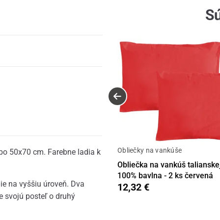
Sú
Obliečky na vankúše
bo 50x70 cm. Farebne ladia k
Obliečka na vankúš talianske
100% bavlna - 2 ks červená
ie na vyššiu úroveň. Dva
12,32 €
e svojú posteľ o druhý