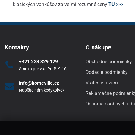
klasických vankúšov za veľmi rozumné ceny
TU >>>
Kontakty
O nákupe
+421 233 329 129
Obchodné podmienky
Sme tu pre vás Po-Pi 9-16
Dodacie podmienky
Vrátenie tovaru
info@homeville.cz
Napíšte nám kedykoľvek
Reklamačné podmienk
Ochrana osobných úda