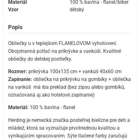
Materiál
100 % bavlna - flanel/biber
Vzor
dětský
Popis
Obliečky u v teplejšom FLANELOVOM vyhotovení.
Obojstranná potlač na prikrývke a vankúši. Kvalitné
obliečky do detskej postieľky.
Rozmer:
prikrývka 100x135 cm + vankúš 40x60 cm
Zapínanie:
obliečka na prikrývku na gombíky + obliečka
na vankúš má iba preklad (bez zipsu alebo gombíků,
označovaná aj ako hotelové zapínanie)
Materiál:
100 % bavlna - flanel
Herding je nemecká značka posteľnej bielizne pre deti a
mládež, ktorá sa vyznačuje prvotriednou kvalitou a
vynikajúcim spracovaním. Sýte tlačené farby zaručujú