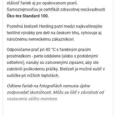
stálosť farieb aj po opakovanom praní.
Samozrejmosťou je certifikát zdravotnej nezávadnosti
Öko-tex Standard 100.
Posteľná bielizeň Herding patrí medzi najkvalitnejšie
textilné výrobky pre deti na českom trhu, vyhovuje aj
náročnému nemeckému zákazníkovi.
Odporúčame prať pri 40 °C s farebným pracím
prostriedkom - perte oddelene (alebo s podobnými
odtieňmi), naruby so zatvorenými zipsami, aby ste
zabránili poškodeniu práčky. Bielizeň je možné sušiť v
sušičke pri nižších teplotách.
Odtiene farieb na fotografiách nemusia úplne
zodpovedať skutočnosti.
Môžu sa líšiť v závislosti od
nastavenia vášho monitora.