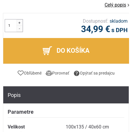
Celý popis
Dostupnosť:
skladom
+
34,99 €
-
s DPH
DO KOŠÍKA
Obľúbené
Porovnať
Opýtať sa predajcu
Popis
Parametre
Velikost
100x135 / 40x60 cm