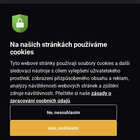
Akcie a novinky e-mailom
Odoslať
Na našich stránkách používáme
Souhlasím se
zásadami zpracování osobních údajů
cookies
Tyto webové stránky používají soubory cookies a další
sledovací nástroje s cílem vylepšení uživatelského
prostředí, zobrazení přizpůsobeného obsahu a reklam,
SK
analýzy návštěvnosti webových stránek a zjištění
zdroje návštěvnosti. Přečtěte si naše
zásady o
zpracování osobních údajů
.
Ne, nesouhlasím
Copyright © 2026
www.housemania.sk
. Všetky práva vyhradené.
Ano, souhlasím
E-shop vytvorila
SIMPLIA.cz