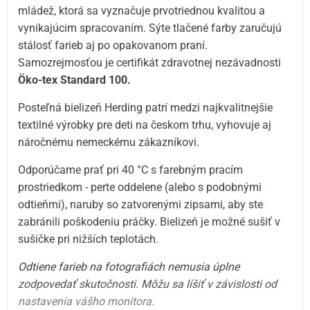
mládež, ktorá sa vyznačuje prvotriednou kvalitou a
vynikajúcim spracovaním. Sýte tlačené farby zaručujú
stálosť farieb aj po opakovanom praní.
Samozrejmosťou je certifikát zdravotnej nezávadnosti
Öko-tex Standard 100.
Posteľná bielizeň Herding patrí medzi najkvalitnejšie
textilné výrobky pre deti na českom trhu, vyhovuje aj
náročnému nemeckému zákazníkovi.
Odporúčame prať pri 40 °C s farebným pracím
prostriedkom - perte oddelene (alebo s podobnými
odtieňmi), naruby so zatvorenými zipsami, aby ste
zabránili poškodeniu práčky. Bielizeň je možné sušiť v
sušičke pri nižších teplotách.
Odtiene farieb na fotografiách nemusia úplne
zodpovedať skutočnosti.
Môžu sa líšiť v závislosti od
nastavenia vášho monitora.