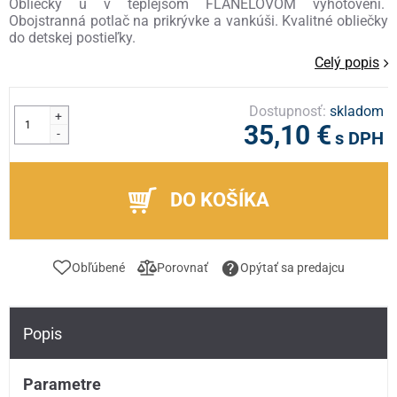
Obliečky u v teplejšom FLANELOVOM vyhotovení.
Obojstranná potlač na prikrývke a vankúši. Kvalitné obliečky
do detskej postieľky.
Celý popis
Dostupnosť:
skladom
+
35,10 €
-
s DPH
DO KOŠÍKA
Obľúbené
Porovnať
Opýtať sa predajcu
Popis
Parametre