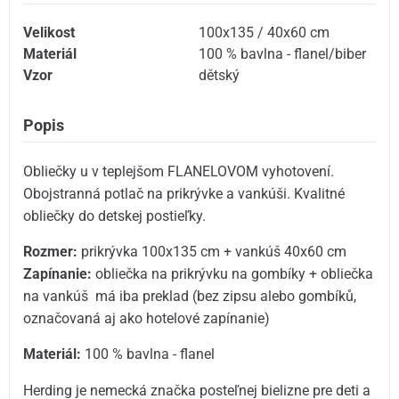
Velikost
100x135 / 40x60 cm
Materiál
100 % bavlna - flanel/biber
Vzor
dětský
Popis
Obliečky u v teplejšom FLANELOVOM vyhotovení.
Obojstranná potlač na prikrývke a vankúši. Kvalitné
obliečky do detskej postieľky.
Rozmer:
prikrývka 100x135 cm + vankúš 40x60 cm
Zapínanie:
obliečka na prikrývku na gombíky + obliečka
na vankúš má iba preklad (bez zipsu alebo gombíků,
označovaná aj ako hotelové zapínanie)
Materiál:
100 % bavlna - flanel
Herding je nemecká značka posteľnej bielizne pre deti a