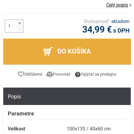
Celý popis
Dostupnosť:
skladom
+
34,99 €
-
s DPH
DO KOŠÍKA
Obľúbené
Porovnať
Opýtať sa predajcu
Popis
Parametre
Velikost
100x135 / 40x60 cm