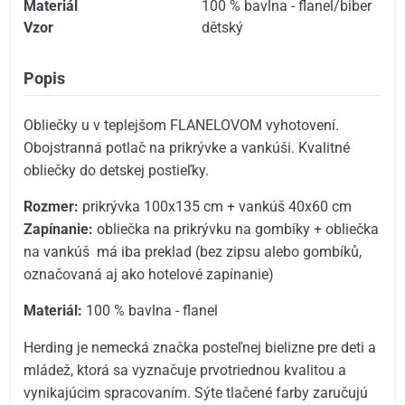
Materiál
100 % bavlna - flanel/biber
Vzor
dětský
Popis
Obliečky u v teplejšom FLANELOVOM vyhotovení.
Obojstranná potlač na prikrývke a vankúši. Kvalitné
obliečky do detskej postieľky.
Rozmer:
prikrývka 100x135 cm + vankúš 40x60 cm
Zapínanie:
obliečka na prikrývku na gombíky + obliečka
na vankúš má iba preklad (bez zipsu alebo gombíků,
označovaná aj ako hotelové zapínanie)
Materiál:
100 % bavlna - flanel
Herding je nemecká značka posteľnej bielizne pre deti a
mládež, ktorá sa vyznačuje prvotriednou kvalitou a
vynikajúcim spracovaním. Sýte tlačené farby zaručujú