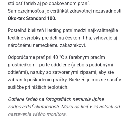
stálosť farieb aj po opakovanom praní.
Samozrejmosťou je certifikát zdravotnej nezávadnosti
Öko-tex Standard 100.
Posteľná bielizeň Herding patrí medzi najkvalitnejšie
textilné výrobky pre deti na českom trhu, vyhovuje aj
náročnému nemeckému zákazníkovi.
Odporúčame prať pri 40 °C s farebným pracím
prostriedkom - perte oddelene (alebo s podobnými
odtieňmi), naruby so zatvorenými zipsami, aby ste
zabránili poškodeniu práčky. Bielizeň je možné sušiť v
sušičke pri nižších teplotách.
Odtiene farieb na fotografiách nemusia úplne
zodpovedať skutočnosti.
Môžu sa líšiť v závislosti od
nastavenia vášho monitora.