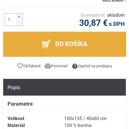
Dostupnosť:
skladom
+
30,87 €
-
s DPH
DO KOŠÍKA
Obľúbené
Porovnať
Opýtať sa predajcu
Popis
Parametre
Velikost
100x135 / 40x60 cm
Materiál
100 % bavlna