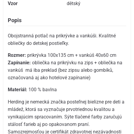
Vzor
dětský
Popis
Obojstranná potlač na prikrývke a vankúši. Kvalitné
obliečky do detskej postieľky.
Rozmer:
prikrývka 100x135 cm + vankúš 40x60 cm
Zapínanie:
obliečka na prikrývku na zips + obliečka na
vankúš má iba preklad (bez zipsu alebo gombíků,
označovaná aj ako hotelové zapínanie)
Materiál:
100 % bavlna
Herding je nemecká značka posteľnej bielizne pre deti a
mládež, ktorá sa vyznačuje prvotriednou kvalitou a
vynikajúcim spracovaním. Sýte tlačené farby zaručujú
stálosť farieb aj po opakovanom praní.
Samozrejmosťou je certifikát zdravotnej nezávadnosti