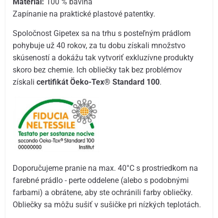
Materiál:
100 % bavlna
Zapínanie na praktické plastové patentky.
Spoločnost Gipetex sa na trhu s posteľným prádlom
pohybuje už 40 rokov, za tu dobu získali množstvo
skúseností a dokážu tak vytvoriť exkluzívne produkty
skoro bez chemie. Ich obliečky tak bez problémov
získali
certifikát Öeko-Tex® Standard 100
.
Doporučujeme pranie na max. 40°C s prostriedkom na
farebné prádlo - perte oddelene (alebo s podobnými
farbami) a obrátene, aby ste ochránili farby obliečky.
Obliečky sa môžu sušiť v sušičke pri nízkých teplotách.