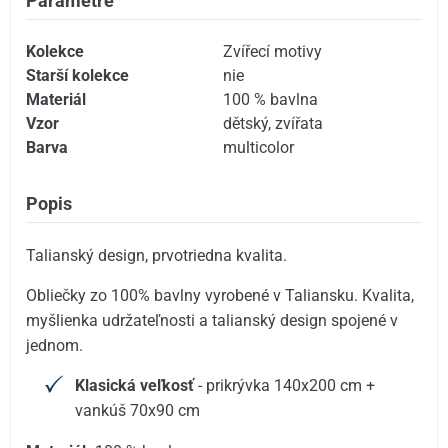
Parametre
Kolekce
Zvířecí motivy
Starší kolekce
nie
Materiál
100 % bavlna
Vzor
dětský
,
zvířata
Barva
multicolor
Popis
Talianský design, prvotriedna kvalita.
Obliečky zo 100% bavlny vyrobené v Taliansku. Kvalita,
myšlienka udržateľnosti a talianský design spojené v
jednom.
Klasická veľkosť
- prikrývka 140x200 cm +
vankúš 70x90 cm