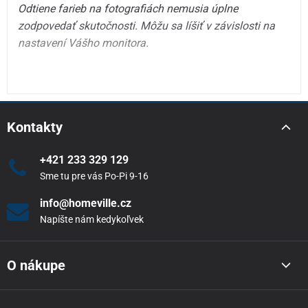
Odtiene farieb na fotografiách nemusia úplne
zodpovedať skutočnosti. Môžu sa líšiť v závislosti na
nastavení Vášho monitora.
Kontakty
+421 233 329 129
Sme tu pre vás Po-Pi 9-16
info@homeville.cz
Napíšte nám kedykoľvek
O nákupe