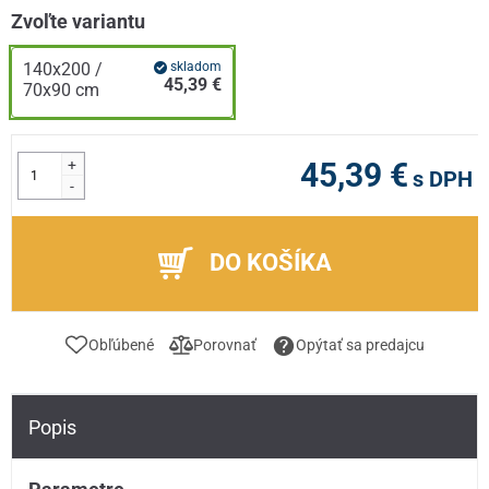
Zvoľte variantu
140x200 /
skladom
45,39 €
70x90 cm
+
45,39 €
s DPH
-
DO KOŠÍKA
Obľúbené
Porovnať
Opýtať sa predajcu
Popis