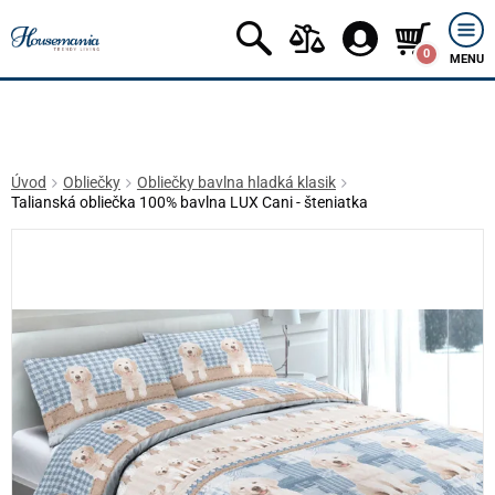
0
MENU
Úvod
Obliečky
Obliečky bavlna hladká klasik
Talianská obliečka 100% bavlna LUX Cani - šteniatka