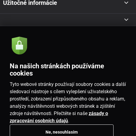
Užitočné informácie
Akcie a novinky e-mailom
Odoslať
Na našich stránkách používáme
Souhlasím se
zásadami zpracování osobních údajů
cookies
Tyto webové stránky používají soubory cookies a další
sledovací nástroje s cílem vylepšení uživatelského
prostředí, zobrazení přizpůsobeného obsahu a reklam,
SK
analýzy návštěvnosti webových stránek a zjištění
zdroje návštěvnosti. Přečtěte si naše
zásady o
zpracování osobních údajů
.
Ne, nesouhlasím