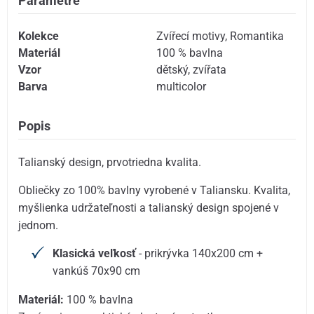
Parametre
Kolekce
Zvířecí motivy
,
Romantika
Materiál
100 % bavlna
Vzor
dětský
,
zvířata
Barva
multicolor
Popis
Talianský design, prvotriedna kvalita.
Obliečky zo 100% bavlny vyrobené v Taliansku. Kvalita,
myšlienka udržateľnosti a talianský design spojené v
jednom.
Klasická veľkosť
- prikrývka 140x200 cm +
vankúš 70x90 cm
Materiál:
100 % bavlna