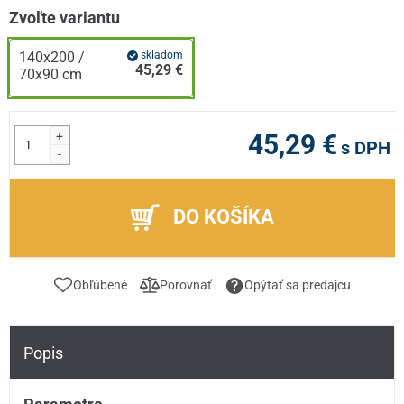
Zvoľte variantu
140x200 /
skladom
45,29 €
70x90 cm
+
45,29 €
s DPH
-
DO KOŠÍKA
Obľúbené
Porovnať
Opýtať sa predajcu
Popis