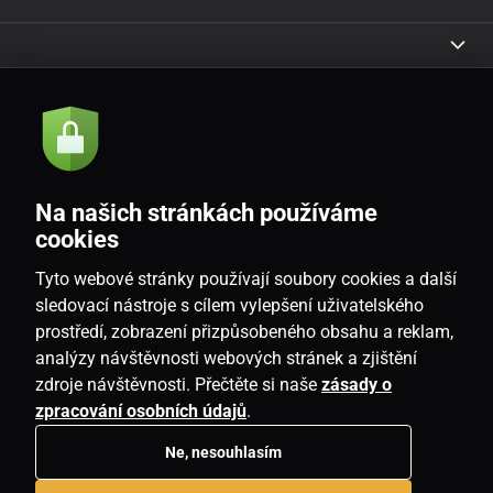
Akcie a novinky e-mailom
Odoslať
Na našich stránkách používáme
Souhlasím se
zásadami zpracování osobních údajů
cookies
Tyto webové stránky používají soubory cookies a další
sledovací nástroje s cílem vylepšení uživatelského
prostředí, zobrazení přizpůsobeného obsahu a reklam,
SK
analýzy návštěvnosti webových stránek a zjištění
zdroje návštěvnosti. Přečtěte si naše
zásady o
zpracování osobních údajů
.
Ne, nesouhlasím