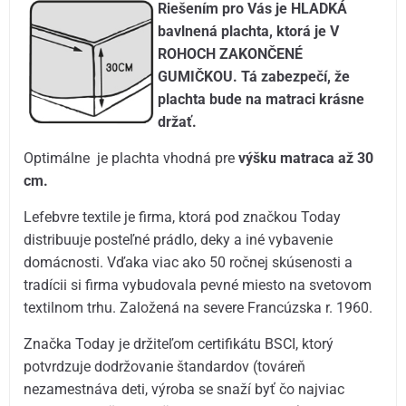
Riešením pro Vás je HLADKÁ
bavlnená plachta, ktorá je V
ROHOCH ZAKONČENÉ
GUMIČKOU. Tá zabezpečí, že
plachta bude na matraci krásne
držať.
Optimálne je plachta vhodná pre
výšku matraca až 30
cm.
Lefebvre textile je firma, ktorá pod značkou Today
distribuuje posteľné prádlo, deky a iné vybavenie
domácnosti. Vďaka viac ako 50 ročnej skúsenosti a
tradícii si firma vybudovala pevné miesto na svetovom
textilnom trhu. Založená na severe Francúzska r. 1960.
Značka Today je držiteľom certifikátu BSCI, ktorý
potvrdzuje dodržovanie štandardov (továreň
nezamestnáva deti, výroba se snaží byť čo najviac