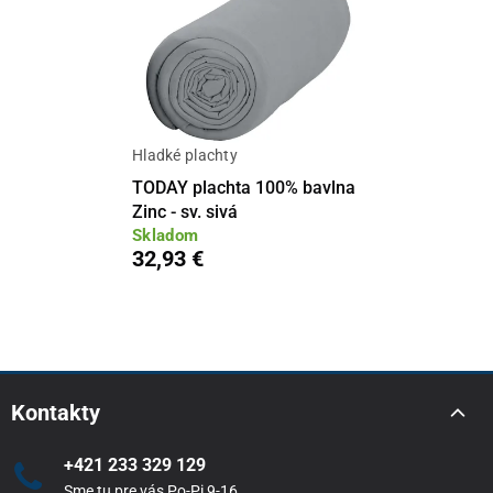
Hladké plachty
TODAY plachta 100% bavlna
Zinc - sv. sivá
Skladom
32,93 €
Kontakty
+421 233 329 129
Sme tu pre vás Po-Pi 9-16