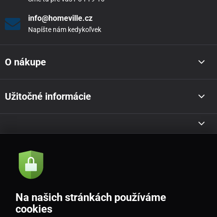
info@homeville.cz
Napíšte nám kedykoľvek
O nákupe
Užitočné informácie
Akcie a novinky e-mailom
Odoslať
Na našich stránkách používáme
Souhlasím se
zásadami zpracování osobních údajů
cookies