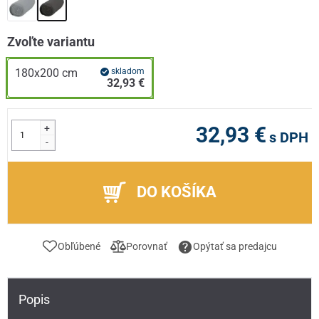
Zvoľte variantu
180x200 cm
skladom
32,93 €
+
32,93 €
s DPH
-
DO KOŠÍKA
Obľúbené
Porovnať
Opýtať sa predajcu
Popis