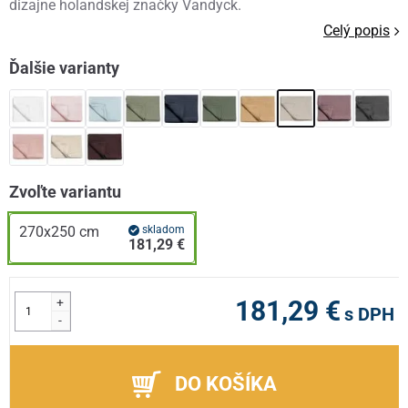
dizajne holandskej značky Vandyck.
Celý popis
Ďalšie varianty
Zvoľte variantu
270x250 cm
skladom
181,29 €
+
181,29 €
s DPH
-
DO KOŠÍKA