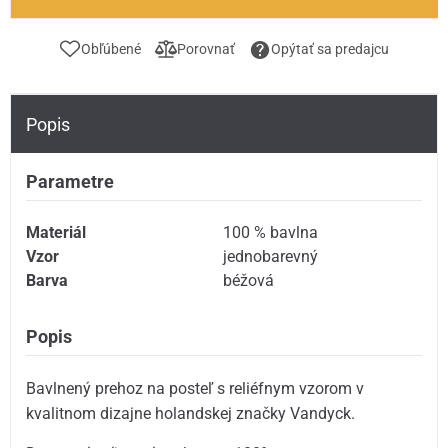
Obľúbené
Porovnať
Opýtať sa predajcu
Popis
Parametre
Materiál
100 % bavlna
Vzor
jednobarevný
Barva
béžová
Popis
Bavlnený prehoz na posteľ s reliéfnym vzorom v
kvalitnom dizajne holandskej značky Vandyck.