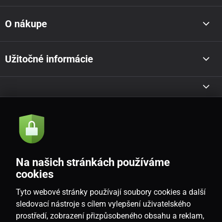
O nákupe
Užitočné informácie
Akcie a novinky e-mailom
Odoslať
Na našich stránkách používáme
Souhlasím se
zásadami zpracování osobních údajů
cookies
Tyto webové stránky používají soubory cookies a další
sledovací nástroje s cílem vylepšení uživatelského
prostředí, zobrazení přizpůsobeného obsahu a reklam,
SK