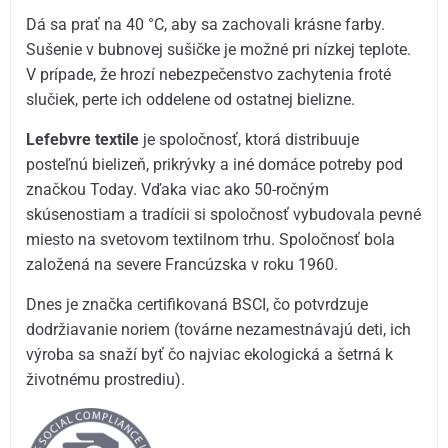
Dá sa prať na 40 °C, aby sa zachovali krásne farby.
Sušenie v bubnovej sušičke je možné pri nízkej teplote.
V prípade, že hrozí nebezpečenstvo zachytenia froté
slučiek, perte ich oddelene od ostatnej bielizne.
Lefebvre textile
je spoločnosť, ktorá distribuuje
posteľnú bielizeň, prikrývky a iné domáce potreby pod
značkou Today. Vďaka viac ako 50-ročným
skúsenostiam a tradícii si spoločnosť vybudovala pevné
miesto na svetovom textilnom trhu. Spoločnosť bola
založená na severe Francúzska v roku 1960.
Dnes je značka certifikovaná BSCI, čo potvrdzuje
dodržiavanie noriem (továrne nezamestnávajú deti, ich
výroba sa snaží byť čo najviac ekologická a šetrná k
životnému prostrediu).