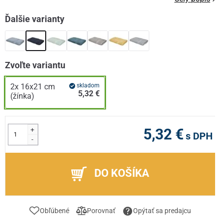
Ďalšie varianty
Zvoľte variantu
2x 16x21 cm
skladom
5,32 €
(žínka)
+
5,32 €
s DPH
-
DO KOŠÍKA
Obľúbené
Porovnať
Opýtať sa predajcu