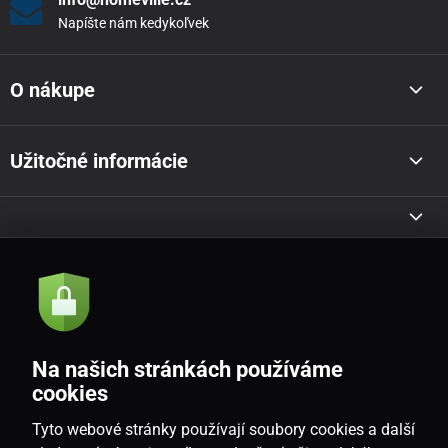
Napíšte nám kedykoľvek
O nákupe
Užitočné informácie
Akcie a novinky e-mailom
Odoslať
Na našich stránkách používáme
Souhlasím se
zásadami zpracování osobních údajů
cookies
Tyto webové stránky používají soubory cookies a další