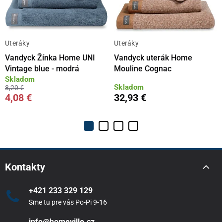
Uteráky
Uteráky
Vandyck Žínka Home UNI
Vandyck uterák Home
Vintage blue - modrá
Mouline Cognac
Skladom
Skladom
8,20 €
4,08 €
32,93 €
Kontakty
+421 233 329 129
Sme tu pre vás Po-Pi 9-16
info@homeville.cz