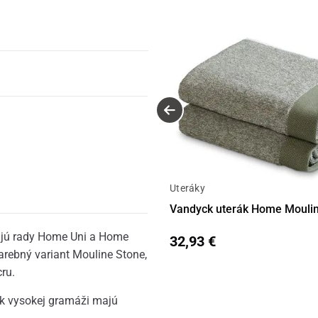
Uteráky
Vandyck uterák Home Moulin
ňajú rady Home Uni a Home
32,93 €
arebný variant Mouline Stone,
ru.
k vysokej gramáži majú