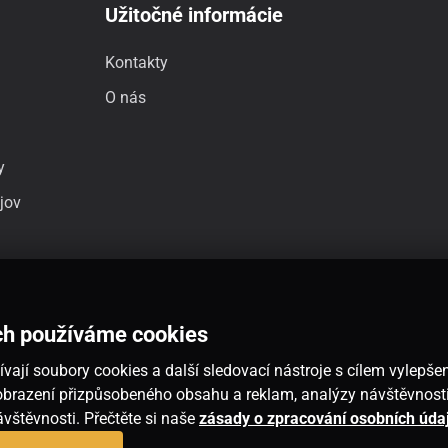
Užitočné informácie
Kontakty
O nás
y
jov
ch používáme cookies
vají soubory cookies a další sledovací nástroje s cílem vylepšen
 zobrazení přizpůsobeného obsahu a reklam, analýzy návštěvnos
návštěvnosti. Přečtěte si naše
zásady o zpracování osobních úda