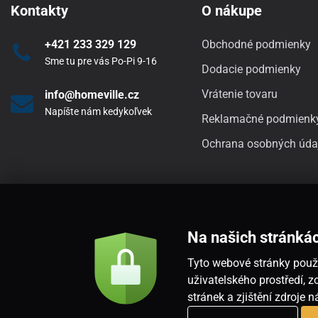
Kontakty
O nákupe
+421 233 329 129
Obchodné podmienky
Sme tu pre vás Po-Pi 9-16
Dodacie podmienky
Vrátenie tovaru
info@homeville.cz
Napíšte nám kedykoľvek
Reklamačné podmienk
Ochrana osobných úda
Na našich stránká
Tyto webové stránky použí
uživatelského prostředí,
stránek a zjištění zdroje 