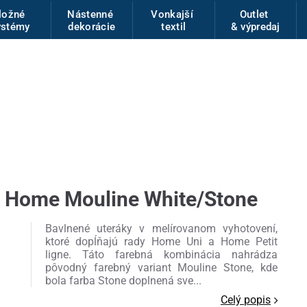
ložné
Nástenné
Vonkajší
Outlet
ystémy
dekorácie
textil
& výpredaj
k Home Mouline White/Stone
Bavlnené uteráky v melírovanom vyhotovení,
ktoré dopĺňajú rady Home Uni a Home Petit
ligne. Táto farebná kombinácia nahrádza
pôvodný farebný variant Mouline Stone, kde
bola farba Stone doplnená sve...
Celý popis