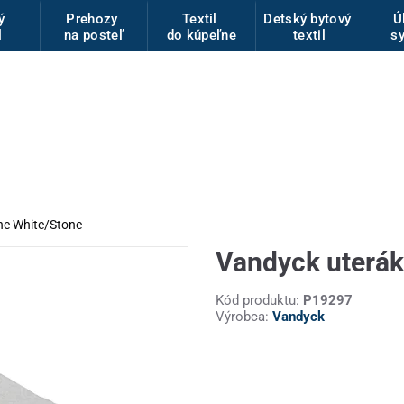
vý
Prehozy
Textil
Detský bytový
Ú
l
na posteľ
do kúpeľne
textil
s
ne White/Stone
Vandyck uterá
Kód produktu:
P19297
Výrobca:
Vandyck