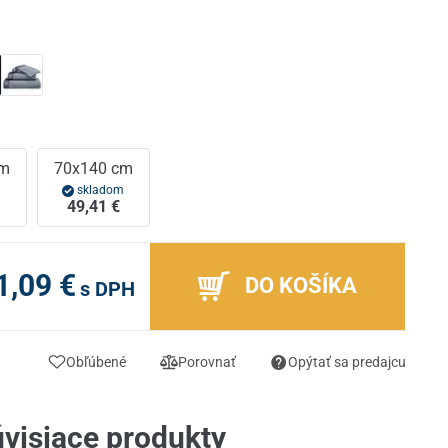
cm
70x140 cm
m
skladom
49,41 €
1,09 €
DO KOŠÍKA
s DPH
Obľúbené
Porovnať
Opýtať sa predajcu
visiace produkty