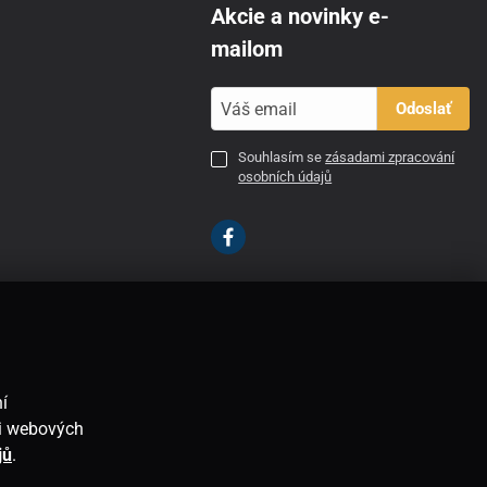
Akcie a novinky e-
mailom
Odoslať
Souhlasím se
zásadami zpracování
osobních údajů
SK
í
ti webových
jů
.