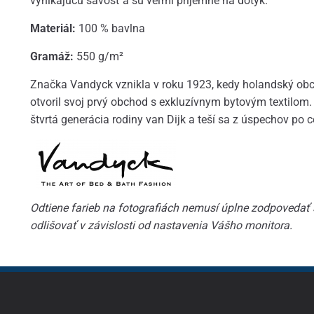
vynikajúcu savosť a sú veľmi príjemné na dotyk.
Materiál:
100 % bavlna
Gramáž:
550 g/m²
Značka Vandyck vznikla v roku 1923, kedy holandský obc
otvoril svoj prvý obchod s exkluzívnym bytovým textilom.
štvrtá generácia rodiny van Dijk a teší sa z úspechov po c
Odtiene farieb na fotografiách nemusí úplne zodpovedať
odlišovať v závislosti od nastavenia Vášho monitora.