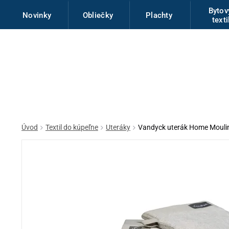
Byto
Novinky
Obliečky
Plachty
texti
Úvod
Textil do kúpeľne
Uteráky
Vandyck uterák Home Mouli