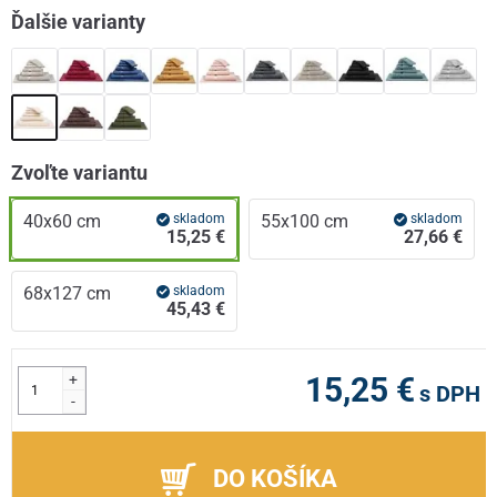
Ďalšie varianty
Zvoľte variantu
40x60 cm
skladom
55x100 cm
skladom
15,25 €
27,66 €
68x127 cm
skladom
45,43 €
+
15,25 €
s DPH
-
DO KOŠÍKA