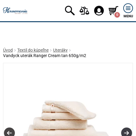
0
MENU
Úvod
Textil do kúpeľne
Uteráky
Vandyck uterák Ranger Cream tan 650g/m2