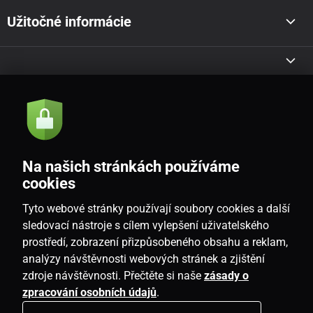
Užitočné informácie
Akcie a novinky e-mailom
Odoslať
Na našich stránkách používáme
Souhlasím se
zásadami zpracování osobních údajů
cookies
Tyto webové stránky používají soubory cookies a další
sledovací nástroje s cílem vylepšení uživatelského
prostředí, zobrazení přizpůsobeného obsahu a reklam,
SK
analýzy návštěvnosti webových stránek a zjištění
zdroje návštěvnosti. Přečtěte si naše
zásady o
zpracování osobních údajů
.