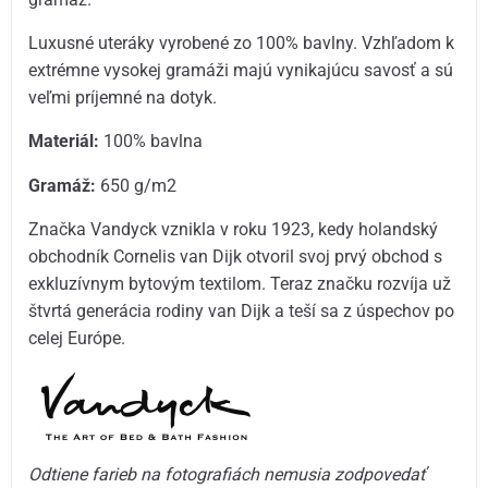
Luxusné uteráky vyrobené zo 100% bavlny. Vzhľadom k
extrémne vysokej gramáži majú vynikajúcu savosť a sú
veľmi príjemné na dotyk.
Materiál:
100% bavlna
Gramáž:
6
50 g/m2
Značka Vandyck vznikla v roku 1923, kedy holandský
obchodník Cornelis van Dijk otvoril svoj prvý obchod s
exkluzívnym bytovým textilom. Teraz značku rozvíja už
štvrtá generácia rodiny van Dijk a teší sa z úspechov po
celej Európe.
Odtiene farieb na fotografiách nemusia zodpovedať