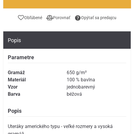
Obľúbené
Porovnať
Opýtať sa predajcu
Popis
Parametre
Gramáž
650 g/m²
Materiál
100 % bavlna
Vzor
jednobarevný
Barva
béžová
Popis
Uteráky amerického typu - veľké rozmery a vysoká
gramáž.