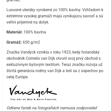
Luxusné uteráky vyrobené zo 100% bavlny. Vzhľadom k
extrémne vysokej gramáži majú vynikajúcu savosť a sú
veľmi príjemné na dotyk.
Materiál:
100% bavlna
Gramáž:
6
50 g/m2
Značka Vandyck vznikla v roku 1923, kedy holandský
obchodník Cornelis van Dijk otvoril svoj prvý obchod s
exkluzívnym bytovým textilom. Teraz značku rozvíja už
štvrtá generácia rodiny van Dijk a teší sa z úspechov po
celej Európe.
Odtiene farieb na fotografiách nemusia zodpovedať