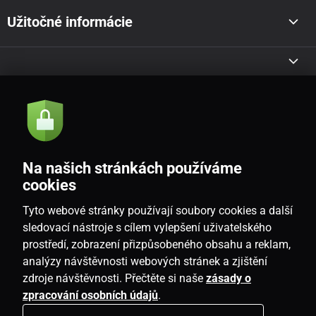
Užitočné informácie
Akcie a novinky e-mailom
Odoslať
Na našich stránkách používáme
Souhlasím se
zásadami zpracování osobních údajů
cookies
Tyto webové stránky používají soubory cookies a další
sledovací nástroje s cílem vylepšení uživatelského
prostředí, zobrazení přizpůsobeného obsahu a reklam,
SK
analýzy návštěvnosti webových stránek a zjištění
zdroje návštěvnosti. Přečtěte si naše
zásady o
zpracování osobních údajů
.