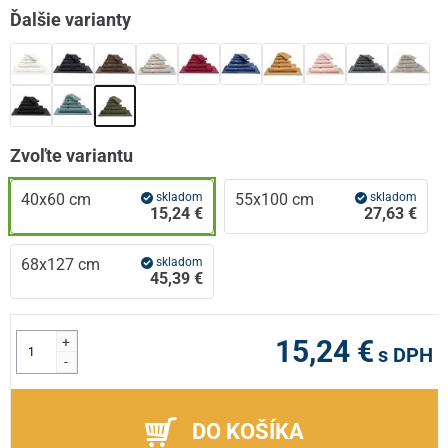
Ďalšie varianty
Zvoľte variantu
40x60 cm
skladom
55x100 cm
skladom
15,24 €
27,63 €
68x127 cm
skladom
45,39 €
+
15,24 €
s DPH
-
DO KOŠÍKA