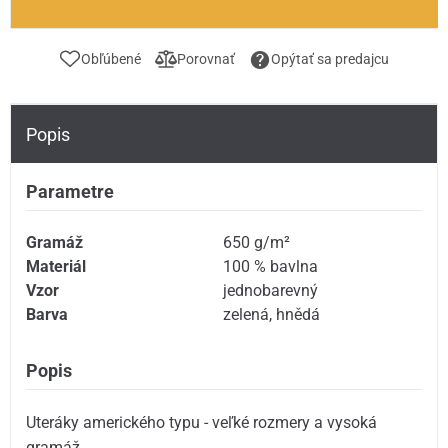
Obľúbené
Porovnať
Opýtať sa predajcu
Popis
Parametre
Gramáž
650 g/m²
Materiál
100 % bavlna
Vzor
jednobarevný
Barva
zelená
,
hnědá
Popis
Uteráky amerického typu - veľké rozmery a vysoká
gramáž.