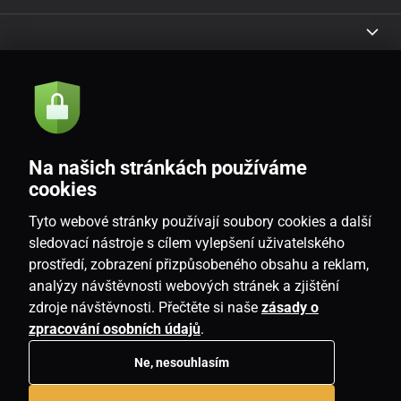
Akcie a novinky e-mailom
Odoslať
Na našich stránkách používáme
Souhlasím se
zásadami zpracování osobních údajů
cookies
Tyto webové stránky používají soubory cookies a další
sledovací nástroje s cílem vylepšení uživatelského
prostředí, zobrazení přizpůsobeného obsahu a reklam,
SK
analýzy návštěvnosti webových stránek a zjištění
zdroje návštěvnosti. Přečtěte si naše
zásady o
zpracování osobních údajů
.
Ne, nesouhlasím