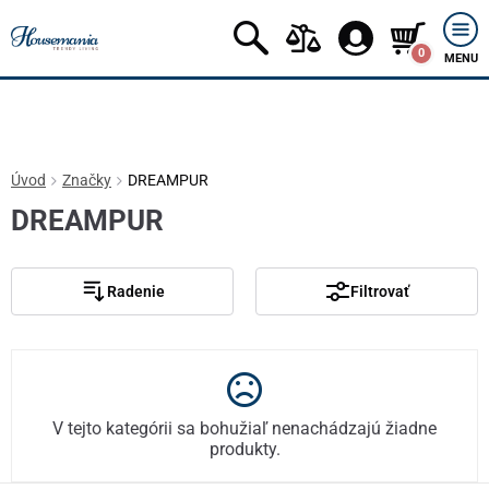
0
MENU
Úvod
Značky
DREAMPUR
DREAMPUR
Radenie
Filtrovať
V tejto kategórii sa bohužiaľ nenachádzajú žiadne
produkty.