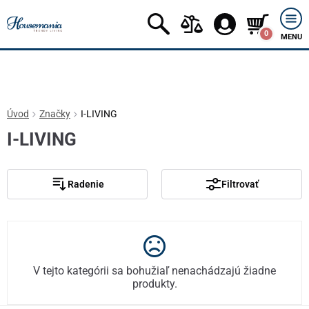
0
MENU
Úvod
Značky
I-LIVING
I-LIVING
Radenie
Filtrovať
V tejto kategórii sa bohužiaľ nenachádzajú žiadne
produkty.