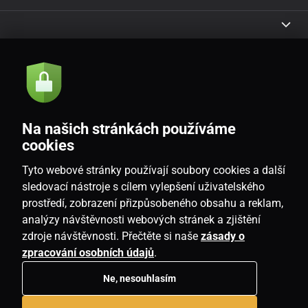
Akcie a novinky e-mailom
Odoslať
Na našich stránkách používáme
Souhlasím se
zásadami zpracování osobních údajů
cookies
Tyto webové stránky používají soubory cookies a další
sledovací nástroje s cílem vylepšení uživatelského
prostředí, zobrazení přizpůsobeného obsahu a reklam,
SK
analýzy návštěvnosti webových stránek a zjištění
zdroje návštěvnosti. Přečtěte si naše
zásady o
zpracování osobních údajů
.
Ne, nesouhlasím