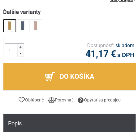
Ďalšie varianty
Dostupnosť:
skladom
+
41,17 €
-
s DPH
DO KOŠÍKA
Obľúbené
Porovnať
Opýtať sa predajcu
Popis