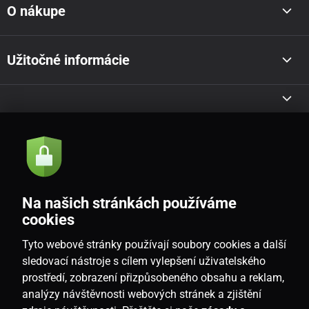
O nákupe
Užitočné informácie
Akcie a novinky e-mailom
Odoslať
Na našich stránkách používáme
Souhlasím se
zásadami zpracování osobních údajů
cookies
Tyto webové stránky používají soubory cookies a další
sledovací nástroje s cílem vylepšení uživatelského
prostředí, zobrazení přizpůsobeného obsahu a reklam,
SK
analýzy návštěvnosti webových stránek a zjištění