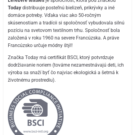
Lefebvre textiles
je spoločnosť, ktorá pod značkou
Today
distribuuje posteľnú bielizeň, prikrývky a iné
domáce potreby. Vďaka viac ako 50-ročným
skúsenostiam a tradícii si spoločnosť vybudovala silnú
pozíciu na svetovom textilnom trhu. Spoločnosť bola
založená v roku 1960 na severe Francúzska. A práve
Francúzsko určuje módny štýl!
Značka Today má certifikát BSCI, ktorý potvrdzuje
dodržiavanie noriem (továrne nezamestnávajú deti, ich
výroba sa snaží byť čo najviac ekologická a šetrná k
životnému prostrediu).