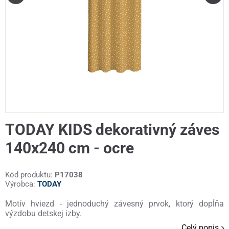
TODAY KIDS dekorativný záves
140x240 cm - ocre
Kód produktu:
P17038
Výrobca:
TODAY
Motív hviezd - jednoduchý závesný prvok, ktorý dopĺňa
výzdobu detskej izby.
Celý popis