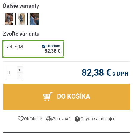
Ďalšie varianty
Zvoľte variantu
vel. S-M
skladom
82,38 €
+
82,38 €
s DPH
-
DO KOŠÍKA
Obľúbené
Porovnať
Opýtať sa predajcu