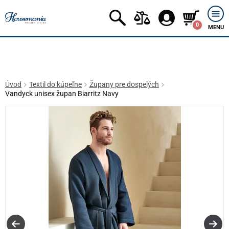
0
MENU
Úvod
Textil do kúpeľne
Župany pre dospelých
Vandyck unisex župan Biarritz Navy