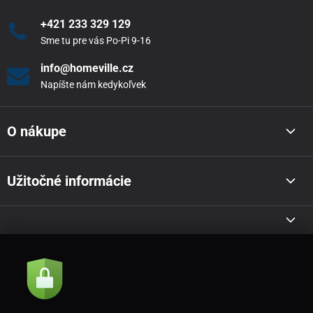
+421 233 329 129
Sme tu pre vás Po-Pi 9-16
info@homeville.cz
Napíšte nám kedykoľvek
O nákupe
Užitočné informácie
Akcie a novinky e-mailom
Odoslať