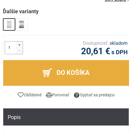
Ďalšie varianty
Dostupnosť:
skladom
+
20,61 €
-
s DPH
DO KOŠÍKA
Obľúbené
Porovnať
Opýtať sa predajcu
Popis