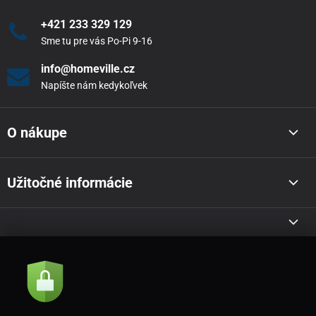
+421 233 329 129
Sme tu pre vás Po-Pi 9-16
info@homeville.cz
Napíšte nám kedykoľvek
O nákupe
Užitočné informácie
Akcie a novinky e-mailom
Odoslať