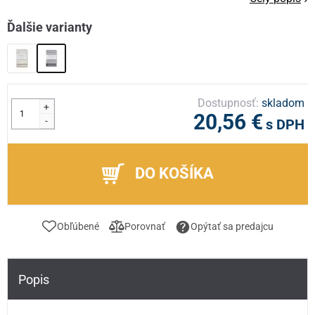
Ďalšie varianty
Dostupnosť:
skladom
+
20,56 €
-
s DPH
DO KOŠÍKA
Obľúbené
Porovnať
Opýtať sa predajcu
Popis