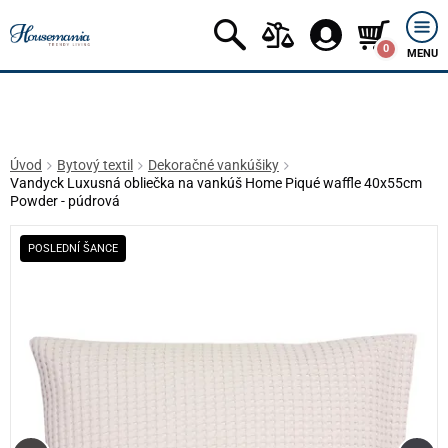
0
MENU
Úvod
Bytový textil
Dekoračné vankúšiky
Vandyck Luxusná obliečka na vankúš Home Piqué waffle 40x55cm
Powder - púdrová
POSLEDNÍ ŠANCE