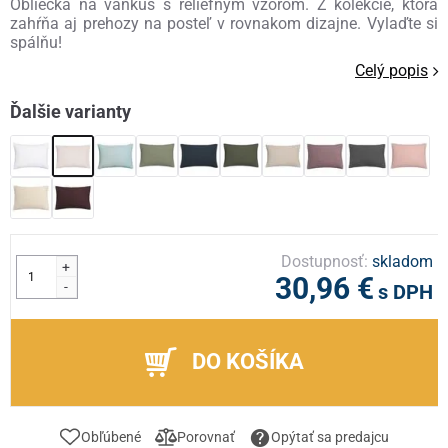
Obliečka na vankúš s reliéfnym vzorom. Z kolekcie, ktorá
zahŕňa aj prehozy na posteľ v rovnakom dizajne. Vylaďte si
spálňu!
Celý popis
Ďalšie varianty
Dostupnosť:
skladom
+
30,96 €
-
s DPH
DO KOŠÍKA
Obľúbené
Porovnať
Opýtať sa predajcu