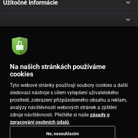
Užitočné informácie
Akcie a novinky e-mailom
Odoslať
Na našich stránkách používáme
Souhlasím se
zásadami zpracování osobních údajů
cookies
Tyto webové stránky používají soubory cookies a další
sledovací nástroje s cílem vylepšení uživatelského
prostředí, zobrazení přizpůsobeného obsahu a reklam,
SK
analýzy návštěvnosti webových stránek a zjištění
zdroje návštěvnosti. Přečtěte si naše
zásady o
zpracování osobních údajů
.
Ne, nesouhlasím