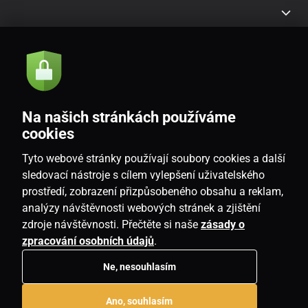
Akcie a novinky e-mailom
Odoslať
Na našich stránkách používáme
Souhlasím se
zásadami zpracování osobních údajů
cookies
Tyto webové stránky používají soubory cookies a další
sledovací nástroje s cílem vylepšení uživatelského
prostředí, zobrazení přizpůsobeného obsahu a reklam,
SK
analýzy návštěvnosti webových stránek a zjištění
zdroje návštěvnosti. Přečtěte si naše
zásady o
zpracování osobních údajů
.
Ne, nesouhlasím
Copyright © 2026
www.housemania.sk
. Všetky práva vyhradené.
Ano, souhlasím