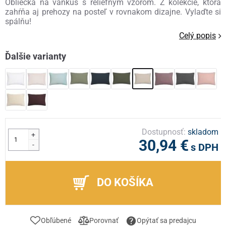
Obliečka na vankúš s reliéfnym vzorom. Z kolekcie, ktorá
zahŕňa aj prehozy na posteľ v rovnakom dizajne. Vylaďte si
spálňu!
Celý popis
Ďalšie varianty
Dostupnosť:
skladom
+
30,94 €
-
s DPH
DO KOŠÍKA
Obľúbené
Porovnať
Opýtať sa predajcu