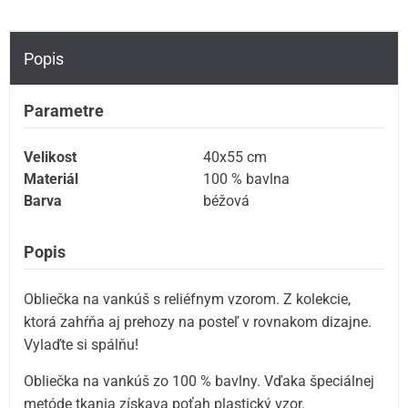
Popis
Parametre
Velikost
40x55 cm
Materiál
100 % bavlna
Barva
béžová
Popis
Obliečka na vankúš s reliéfnym vzorom. Z kolekcie,
ktorá zahŕňa aj prehozy na posteľ v rovnakom dizajne.
Vylaďte si spálňu!
Obliečka na vankúš zo 100 % bavlny. Vďaka špeciálnej
metóde tkania získava poťah plastický vzor.