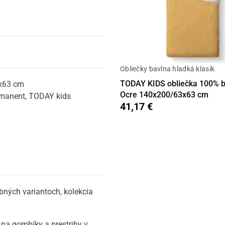
Obliečky bavlna hladká klasik
TODAY KIDS obliečka 100% b
x63 cm
Ocre 140x200/63x63 cm
rmanent
,
TODAY kids
41,17 €
bných variantoch, kolekcia
na gombíky a prestrihy v