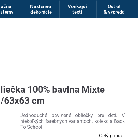
ložné
Nástenné
Vonkajší
Outlet
ystémy
dekorácie
textil
& výpredaj
iečka 100% bavlna Mixte
0/63x63 cm
Jednoduché bavlnené obliečky pre deti. V
niekoľkých farebných variantoch, kolekcia Back
To School.
Celý popis