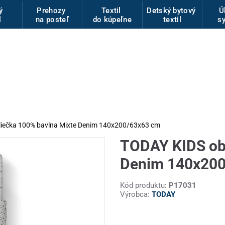
vý
Prehozy
Textil
Detský bytový
Ú
l
na posteľ
do kúpeľne
textil
s
iečka 100% bavlna Mixte Denim 140x200/63x63 cm
TODAY KIDS obl
Denim 140x20
Kód produktu:
P17031
Výrobca:
TODAY