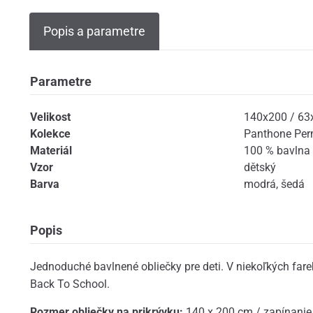
Popis a parametre
Parametre
Velikost
140x200 / 63
Kolekce
Panthone Pe
Materiál
100 % bavlna
Vzor
dětský
Barva
modrá
,
šedá
Popis
Jednoduché bavlnené obliečky pre deti. V niekoľkých fare
Back To School.
Rozmer obliečky na prikrývku:
140 x 200 cm / zapínanie 