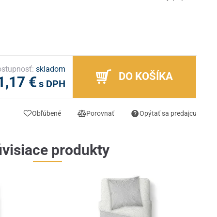
stupnosť:
skladom
DO KOŠÍKA
1,17 €
s DPH
Obľúbené
Porovnať
Opýtať sa predajcu
visiace produkty