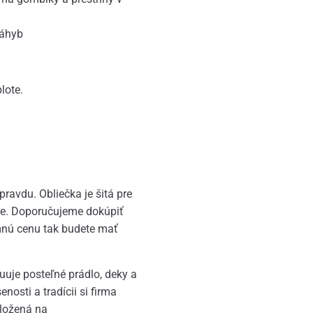
záhyb
lote.
avdu. Obliečka je šitá pre
šie. Doporučujeme dokúpiť
nú cenu tak budete mať
buuje posteľné prádlo, deky a
osti a tradícii si firma
aložená na