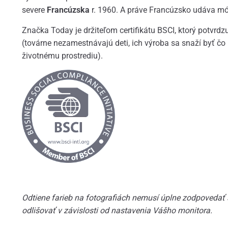
severe
Francúzska
r. 1960. A práve Francúzsko udáva mó
Značka Today je držiteľom certifikátu BSCI, ktorý potvrd
(továrne nezamestnávajú deti, ich výroba sa snaží byť čo 
životnému prostrediu).
Odtiene farieb na fotografiách nemusí úplne zodpovedať
odlišovať v závislosti od nastavenia Vášho monitora.