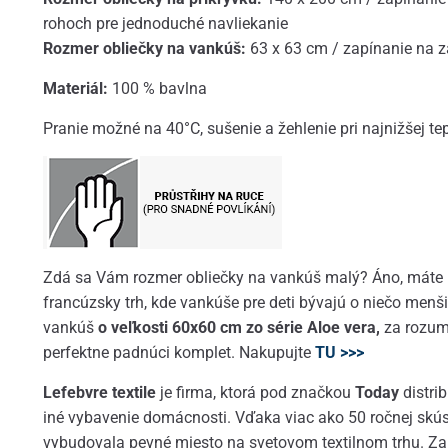
rohoch pre jednoduché navliekanie
Rozmer obliečky na vankúš:
63 x 63 cm / zapínanie na 
Materiál:
100 % bavlna
Pranie možné na 40°C, sušenie a žehlenie pri najnižšej tep
Zdá sa Vám rozmer obliečky na vankúš malý? Áno, máte pr
francúzsky trh, kde vankúše pre deti bývajú o niečo men
vankúš
o veľkosti 60x60 cm zo série Aloe vera,
za rozum
perfektne padnúci komplet. Nakupujte
TU >>>
Lefebvre textile
je firma, ktorá pod značkou
Today
distri
iné vybavenie domácnosti. Vďaka viac ako 50 ročnej skúsen
vybudovala pevné miesto na svetovom textilnom trhu. Z