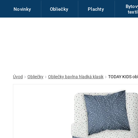
Byto
Novinky
Obliečky
Plachty
texti
Úvod
Obliečky
Obliečky bavlna hladká klasik
TODAY KIDS obl