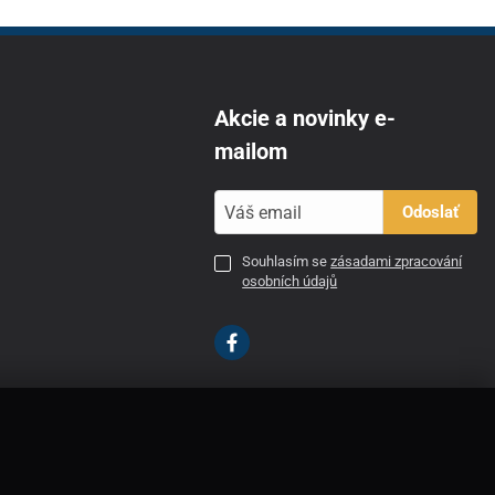
Akcie a novinky e-
mailom
Odoslať
Souhlasím se
zásadami zpracování
osobních údajů
SK