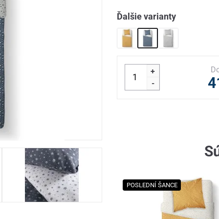
Ďalšie varianty
Do
+
4
-
Sú
POSLEDNÍ ŠANCE