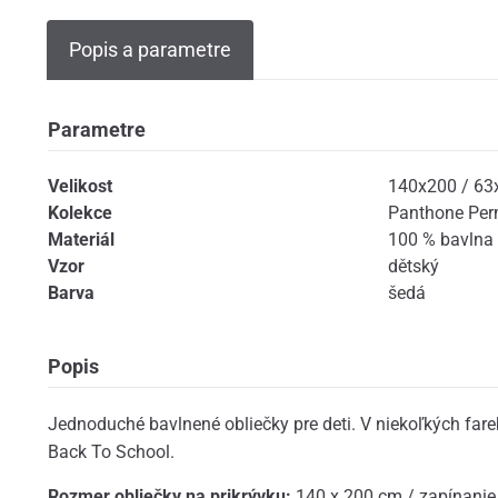
Popis a parametre
Parametre
Velikost
140x200 / 63
Kolekce
Panthone Pe
Materiál
100 % bavlna
Vzor
dětský
Barva
šedá
Popis
Jednoduché bavlnené obliečky pre deti. V niekoľkých fare
Back To School.
Rozmer obliečky na prikrývku:
140 x 200 cm / zapínanie 