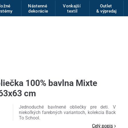
ložné
Nástenné
Vonkajší
Outlet
ystémy
dekorácie
textil
& výpredaj
iečka 100% bavlna Mixte
/63x63 cm
Jednoduché bavlnené obliečky pre deti. V
niekoľkých farebných variantoch, kolekcia Back
To School.
Celý popis