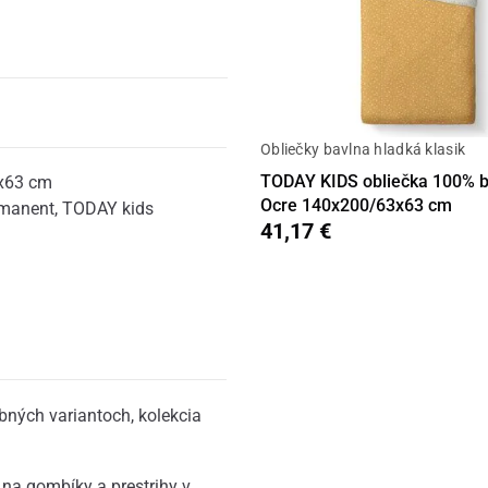
Obliečky bavlna hladká klasik
TODAY KIDS obliečka 100% b
x63 cm
Ocre 140x200/63x63 cm
rmanent
,
TODAY kids
41,17 €
bných variantoch, kolekcia
na gombíky a prestrihy v