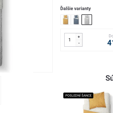
Ďalšie varianty
Do
+
4
-
Sú
POSLEDNÍ ŠANCE