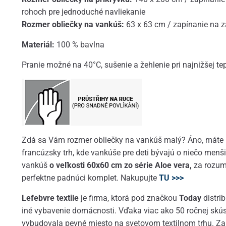
rohoch pre jednoduché navliekanie
Rozmer obliečky na vankúš:
63 x 63 cm / zapínanie na 
Materiál:
100 % bavlna
Pranie možné na 40°C, sušenie a žehlenie pri najnižšej tep
Zdá sa Vám rozmer obliečky na vankúš malý? Áno, máte pr
francúzsky trh, kde vankúše pre deti bývajú o niečo men
vankúš
o veľkosti 60x60 cm zo série Aloe vera,
za rozum
perfektne padnúci komplet. Nakupujte
TU >>>
Lefebvre textile
je firma, ktorá pod značkou
Today
distri
iné vybavenie domácnosti. Vďaka viac ako 50 ročnej skúsen
vybudovala pevné miesto na svetovom textilnom trhu. Z