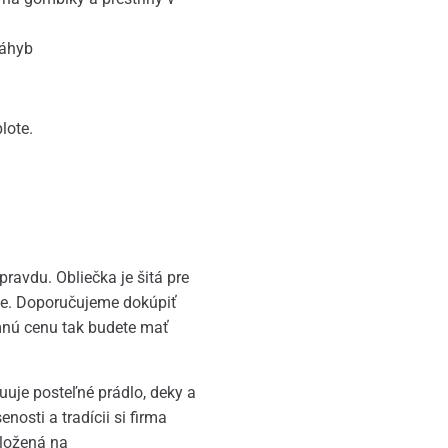
záhyb
lote.
avdu. Obliečka je šitá pre
šie. Doporučujeme dokúpiť
nú cenu tak budete mať
buuje posteľné prádlo, deky a
osti a tradícii si firma
aložená na