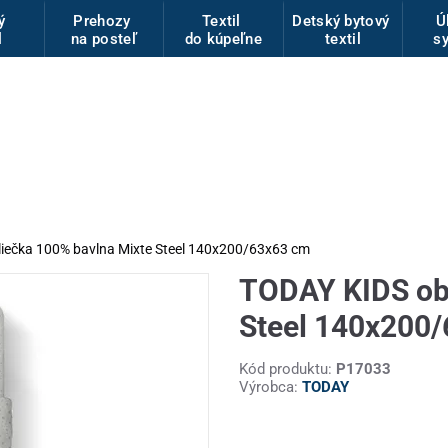
vý
Prehozy
Textil
Detský bytový
Ú
l
na posteľ
do kúpeľne
textil
s
iečka 100% bavlna Mixte Steel 140x200/63x63 cm
TODAY KIDS obl
Steel 140x200
Kód produktu:
P17033
Výrobca:
TODAY