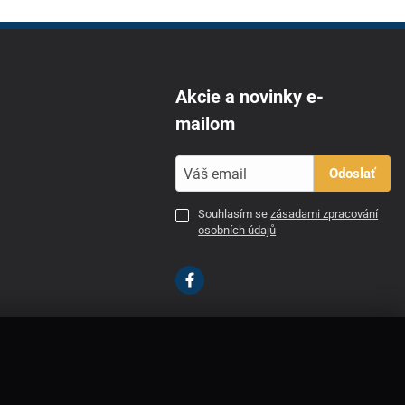
Akcie a novinky e-
mailom
Odoslať
Souhlasím se
zásadami zpracování
osobních údajů
SK