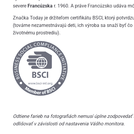
severe
Francúzska
r. 1960. A práve Francúzsko udáva mó
Značka Today je držiteľom certifikátu BSCI, ktorý potvrd
(továrne nezamestnávajú deti, ich výroba sa snaží byť čo 
životnému prostrediu).
Odtiene farieb na fotografiách nemusí úplne zodpovedať
odlišovať v závislosti od nastavenia Vášho monitora.