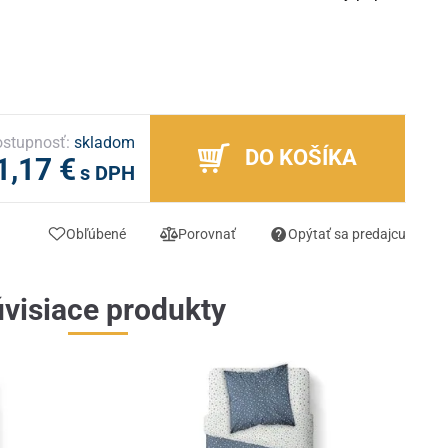
stupnosť:
skladom
DO KOŠÍKA
1,17 €
s DPH
Obľúbené
Porovnať
Opýtať sa predajcu
visiace produkty