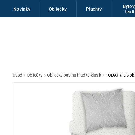
Byto
Novinky
Obliečky
Plachty
texti
Úvod
Obliečky
Obliečky bavlna hladká klasik
TODAY KIDS obl