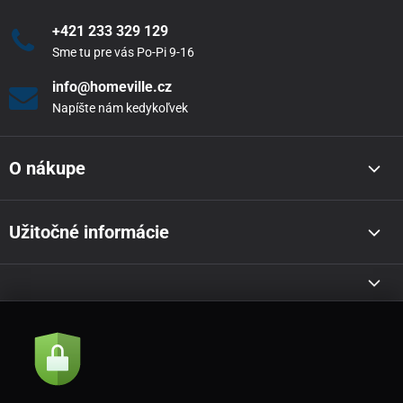
+421 233 329 129
Sme tu pre vás Po-Pi 9-16
info@homeville.cz
Napíšte nám kedykoľvek
O nákupe
Užitočné informácie
Akcie a novinky e-mailom
Odoslať