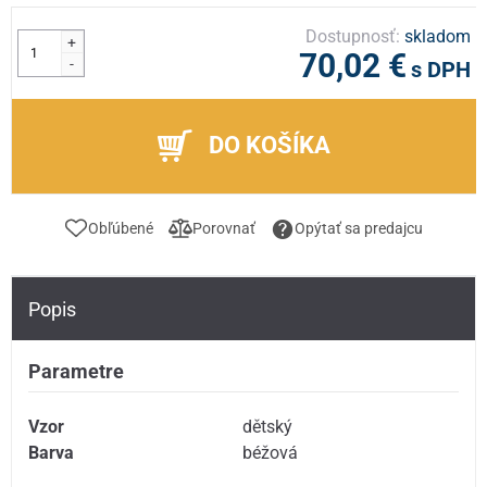
Dostupnosť:
skladom
+
70,02 €
-
s DPH
DO KOŠÍKA
Obľúbené
Porovnať
Opýtať sa predajcu
Popis
Parametre
Vzor
dětský
Barva
béžová