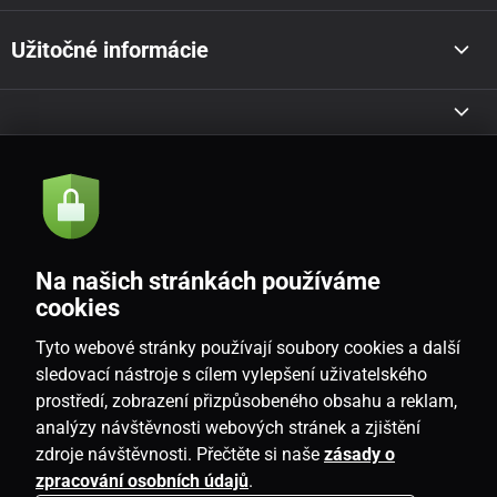
Užitočné informácie
Akcie a novinky e-mailom
Odoslať
Na našich stránkách používáme
Souhlasím se
zásadami zpracování osobních údajů
cookies
Tyto webové stránky používají soubory cookies a další
sledovací nástroje s cílem vylepšení uživatelského
prostředí, zobrazení přizpůsobeného obsahu a reklam,
SK
analýzy návštěvnosti webových stránek a zjištění
zdroje návštěvnosti. Přečtěte si naše
zásady o
zpracování osobních údajů
.