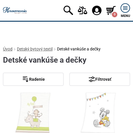
0
MENU
Úvod
Detský bytový textil
Detské vankúše a dečky
Detské vankúše a dečky
Radenie
Filtrovať