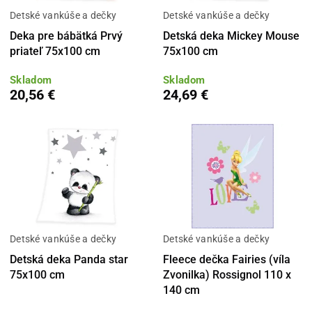
Detské vankúše a dečky
Detské vankúše a dečky
Deka pre bábätká Prvý
Detská deka Mickey Mouse
priateľ 75x100 cm
75x100 cm
Skladom
Skladom
20,56 €
24,69 €
Detské vankúše a dečky
Detské vankúše a dečky
Detská deka Panda star
Fleece dečka Fairies (víla
75x100 cm
Zvonilka) Rossignol 110 x
140 cm