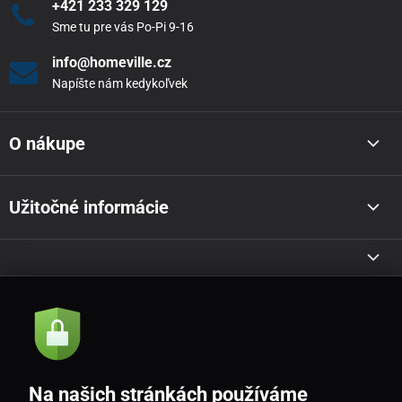
+421 233 329 129
Sme tu pre vás Po-Pi 9-16
info@homeville.cz
Napíšte nám kedykoľvek
O nákupe
Užitočné informácie
Akcie a novinky e-mailom
Odoslať
Na našich stránkách používáme
Souhlasím se
zásadami zpracování osobních údajů