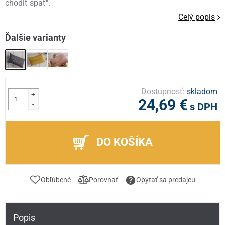
chodiť spať".
Celý popis
Ďalšie varianty
Dostupnosť:
skladom
+
24,69 €
-
s DPH
DO KOŠÍKA
Obľúbené
Porovnať
Opýtať sa predajcu
Popis