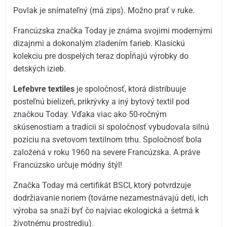
Povlak je snímateľný (má zips). Možno prať v ruke.
Francúzska značka Today je známa svojimi modernými
dizajnmi a dokonalým zladením farieb. Klasickú
kolekciu pre dospelých teraz dopĺňajú výrobky do
detských izieb.
Lefebvre textiles
je spoločnosť, ktorá distribuuje
posteľnú bielizeň, prikrývky a iný bytový textil pod
značkou Today. Vďaka viac ako 50-ročným
skúsenostiam a tradícii si spoločnosť vybudovala silnú
pozíciu na svetovom textilnom trhu. Spoločnosť bola
založená v roku 1960 na severe Francúzska. A práve
Francúzsko určuje módny štýl!
Značka Today má certifikát BSCI, ktorý potvrdzuje
dodržiavanie noriem (továrne nezamestnávajú deti, ich
výroba sa snaží byť čo najviac ekologická a šetrná k
životnému prostrediu).