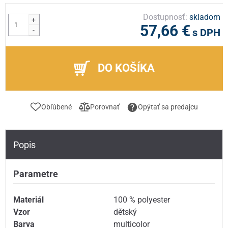
Dostupnosť:
skladom
+
57,66 €
-
s DPH
DO KOŠÍKA
Obľúbené
Porovnať
Opýtať sa predajcu
Popis
Parametre
Materiál
100 % polyester
Vzor
dětský
Barva
multicolor