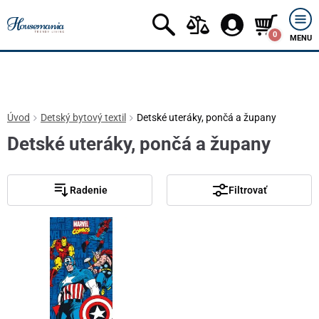
0
MENU
Úvod
Detský bytový textil
Detské uteráky, pončá a župany
Detské uteráky, pončá a župany
Radenie
Filtrovať