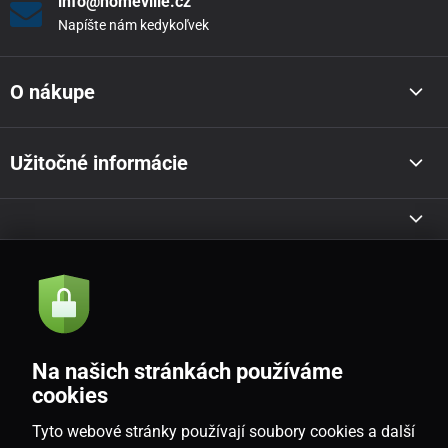
info@homeville.cz
Napíšte nám kedykoľvek
O nákupe
Užitočné informácie
Akcie a novinky e-mailom
Odoslať
Na našich stránkách používáme
Souhlasím se
zásadami zpracování osobních údajů
cookies
Tyto webové stránky používají soubory cookies a další