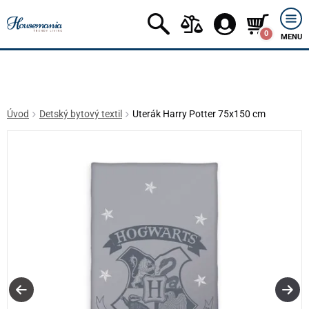
0
MENU
Úvod
Detský bytový textil
Uterák Harry Potter 75x150 cm