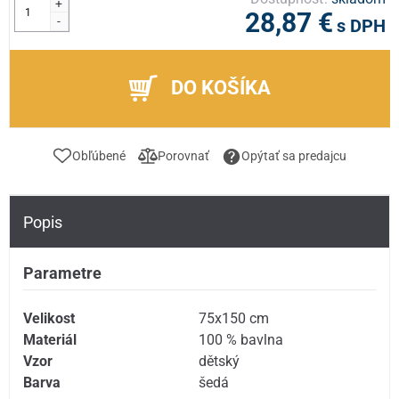
+
28,87 €
-
s DPH
DO KOŠÍKA
Obľúbené
Porovnať
Opýtať sa predajcu
Popis
Parametre
Velikost
75x150 cm
Materiál
100 % bavlna
Vzor
dětský
Barva
šedá