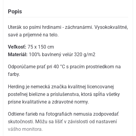
Popis
Uterák so psími hrdinami - záchranármi. Vysokokvalitné,
savé a príjemné na telo.
Veľkosť:
75 x 150 cm
Materiál:
100% bavlnený velúr 320 g/m2
Odporúčame prať pri 40 °C s pracím prostriedkom na
farby.
Herding je nemecká značka kvalitnej licencovanej
posteľnej bielizne a príslušenstva, ktorá spĺňa všetky
prísne kvalitatívne a zdravotné normy.
Odtiene farieb na fotografiách nemusia zodpovedať
skutočnosti. Môžu sa líšiť v závislosti od nastavení
vášho monitora.