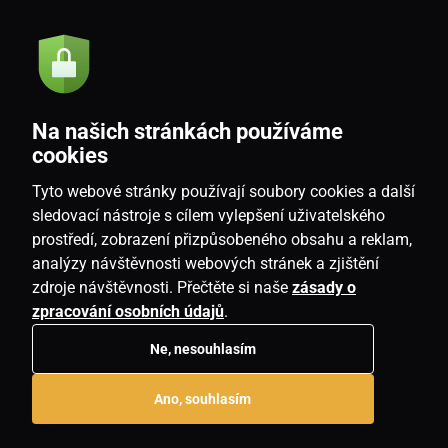
Akcie a novinky e-mailom
Odoslať
Na našich stránkách používáme
Souhlasím se
zásadami zpracování osobních údajů
cookies
Tyto webové stránky používají soubory cookies a další
sledovací nástroje s cílem vylepšení uživatelského
prostředí, zobrazení přizpůsobeného obsahu a reklam,
SK
analýzy návštěvnosti webových stránek a zjištění
zdroje návštěvnosti. Přečtěte si naše
zásady o
zpracování osobních údajů
.
Ne, nesouhlasím
Copyright © 2026
www.housemania.sk
. Všetky práva vyhradené.
Ano, souhlasím
E-shop vytvorila
SIMPLIA.cz