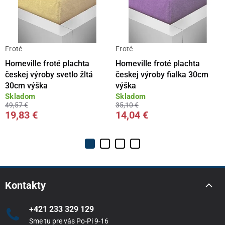
Froté
Froté
Homeville froté plachta
Homeville froté plachta
českej výroby svetlo žltá
českej výroby fialka 30cm
30cm výška
výška
Skladom
Skladom
49,57 €
35,10 €
19,83 €
14,04 €
Kontakty
+421 233 329 129
Sme tu pre vás Po-Pi 9-16