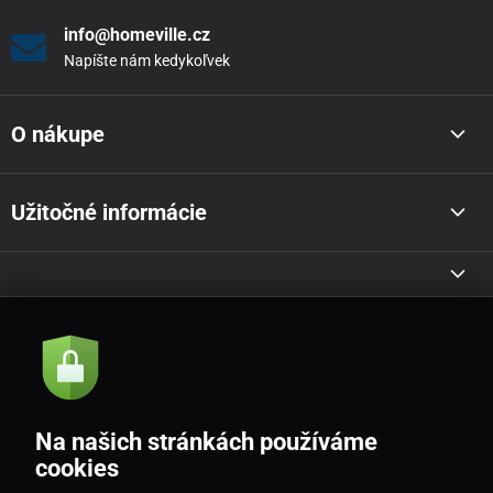
info@homeville.cz
Napíšte nám kedykoľvek
O nákupe
Užitočné informácie
Akcie a novinky e-mailom
Odoslať
Na našich stránkách používáme
Souhlasím se
zásadami zpracování osobních údajů
cookies