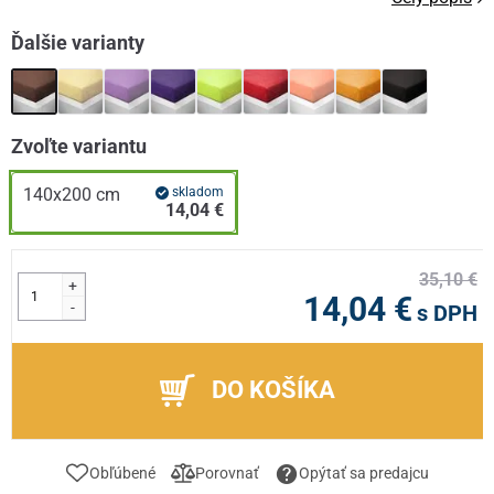
Ďalšie varianty
Zvoľte variantu
140x200 cm
skladom
14,04 €
35,10 €
+
14,04 €
-
s DPH
DO KOŠÍKA
Obľúbené
Porovnať
Opýtať sa predajcu