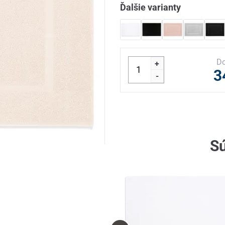
Ďalšie varianty
Do
+
3
-
Sú