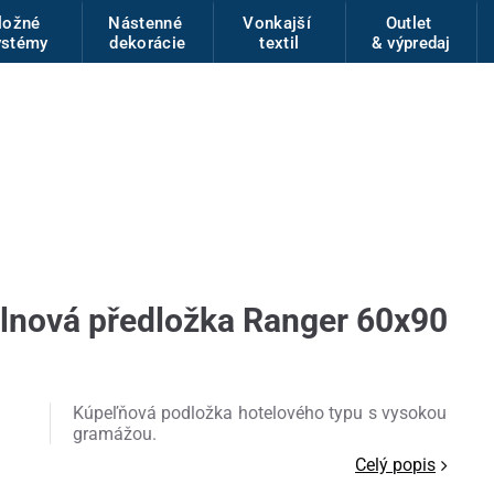
ložné
Nástenné
Vonkajší
Outlet
ystémy
dekorácie
textil
& výpredaj
lnová předložka Ranger 60x90
Kúpeľňová podložka hotelového typu s vysokou
gramážou.
Celý popis