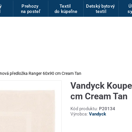
vý
Prehozy
Textil
Detský bytový
Ú
l
na posteľ
do kúpeľne
textil
s
nová předložka Ranger 60x90 cm Cream Tan
Vandyck Koupe
cm Cream Tan
Kód produktu:
P20134
Výrobca:
Vandyck