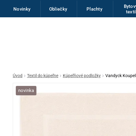
Byto
Novinky
Obliečky
Plachty
texti
Úvod
Textil do kúpeľne
Kúpeľňové podložky
Vandyck Koupel
novinka