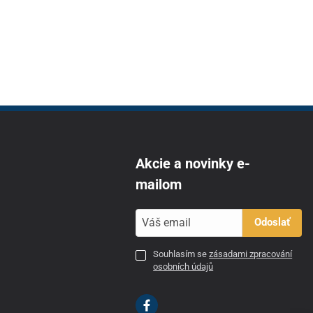
Akcie a novinky e-
mailom
Odoslať
Souhlasím se
zásadami zpracování
osobních údajů