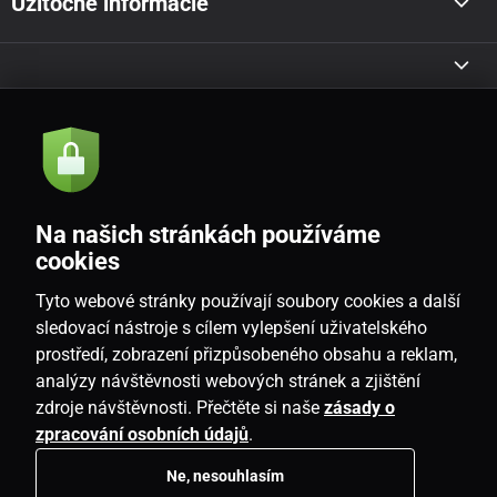
Užitočné informácie
Akcie a novinky e-mailom
Odoslať
Na našich stránkách používáme
Souhlasím se
zásadami zpracování osobních údajů
cookies
Tyto webové stránky používají soubory cookies a další
sledovací nástroje s cílem vylepšení uživatelského
prostředí, zobrazení přizpůsobeného obsahu a reklam,
SK
analýzy návštěvnosti webových stránek a zjištění
zdroje návštěvnosti. Přečtěte si naše
zásady o
zpracování osobních údajů
.
Ne, nesouhlasím