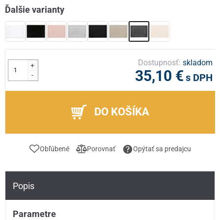
Ďalšie varianty
Dostupnosť:
skladom
+
35,10 €
-
s DPH
DO KOŠÍKA
Obľúbené
Porovnať
Opýtať sa predajcu
Popis
Parametre