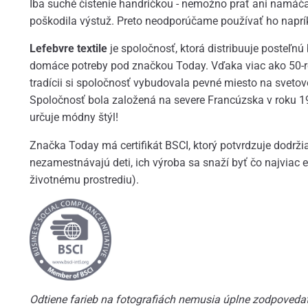
Iba suché čistenie handričkou - nemožno prať ani namáča
poškodila výstuž. Preto neodporúčame používať ho naprík
Lefebvre textile
je spoločnosť, ktorá distribuuje posteľnú b
domáce potreby pod značkou Today. Vďaka viac ako 50-
tradícii si spoločnosť vybudovala pevné miesto na svetov
Spoločnosť bola založená na severe Francúzska v roku 1
určuje módny štýl!
Značka Today má certifikát BSCI, ktorý potvrdzuje dodrži
nezamestnávajú deti, ich výroba sa snaží byť čo najviac e
životnému prostrediu).
Odtiene farieb na fotografiách nemusia úplne zodpovedať 