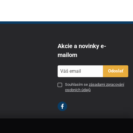
Akcie a novinky e-
mailom
Odoslať
Souhlasím se
zásadami zpracování
osobních údajů
SK