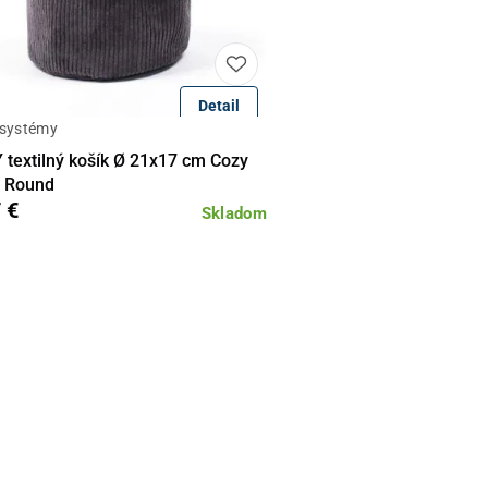
Detail
 systémy
Do košíka
textilný košík Ø 21x17 cm Cozy
n Round
 €
Skladom