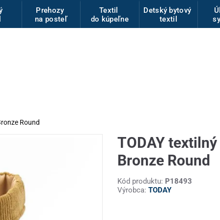
vý
Prehozy
Textil
Detský bytový
Ú
l
na posteľ
do kúpeľne
textil
s
 Bronze Round
TODAY textilný
Bronze Round
Kód produktu:
P18493
Výrobca:
TODAY