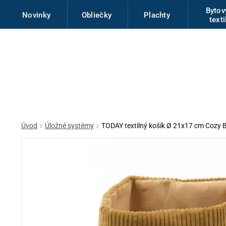
Byto
Novinky
Obliečky
Plachty
texti
Úvod
Úložné systémy
TODAY textilný košík Ø 21x17 cm Cozy