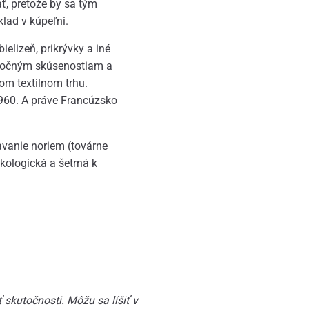
ť, pretože by sa tým
lad v kúpeľni.
ielizeň, prikrývky a iné
ročným skúsenostiam a
om textilnom trhu.
960. A práve Francúzsko
avanie noriem (továrne
kologická a šetrná k
skutočnosti. Môžu sa líšiť v