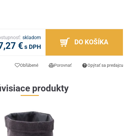
stupnosť:
skladom
DO KOŠÍKA
7,27 €
s DPH
Obľúbené
Porovnať
Opýtať sa predajcu
visiace produkty