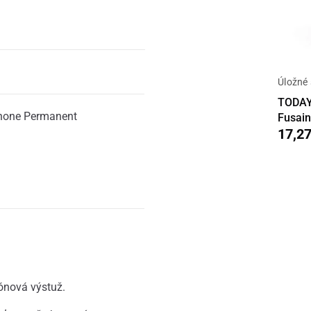
Úložné
TODAY 
hone Permanent
Fusai
17,27
tónová výstuž.