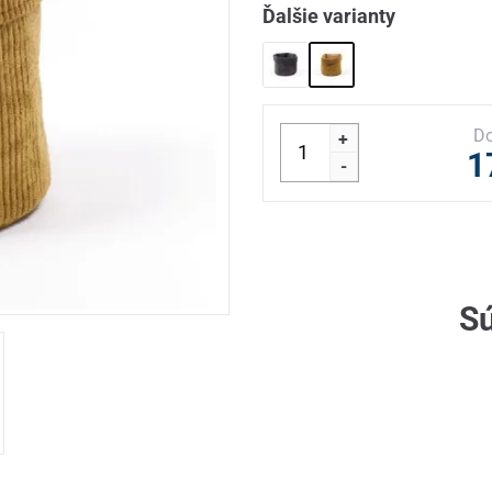
Ďalšie varianty
Do
+
1
-
Sú