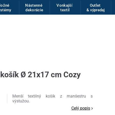
ložné
Nástenné
Vonkajší
Outlet
ystémy
dekorácie
textil
& výpredaj
 košík Ø 21x17 cm Cozy
Menší textilný košík z manšestru s
výstužou.
Celý popis