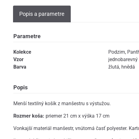
Popis a parametre
Parametre
Kolekce
Podzim
,
Pant
Vzor
jednobarevný
Barva
žlutá
,
hnědá
Popis
Menší textilný košík z manšestru s výstužou.
Rozmer koša:
priemer 21 cm x výška 17 cm
Vonkajší materiál manšestr, vnútorná časť polyester. Kar