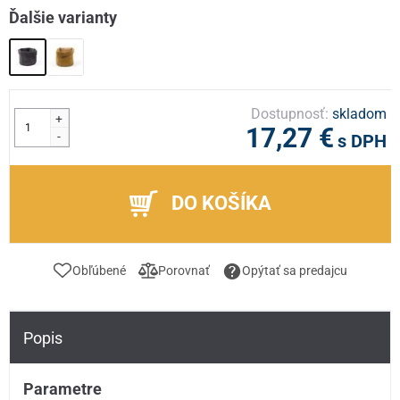
Ďalšie varianty
Dostupnosť:
skladom
+
17,27 €
-
s DPH
DO KOŠÍKA
Obľúbené
Porovnať
Opýtať sa predajcu
Popis
Parametre