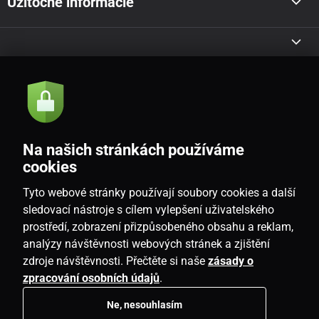
Užitočné informácie
Akcie a novinky e-mailom
Odoslať
Na našich stránkách používáme
Souhlasím se
zásadami zpracování osobních údajů
cookies
Tyto webové stránky používají soubory cookies a další
sledovací nástroje s cílem vylepšení uživatelského
prostředí, zobrazení přizpůsobeného obsahu a reklam,
SK
analýzy návštěvnosti webových stránek a zjištění
zdroje návštěvnosti. Přečtěte si naše
zásady o
zpracování osobních údajů
.
Ne, nesouhlasím