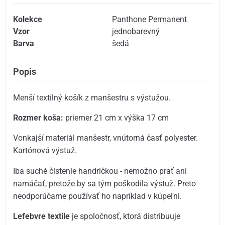
Kolekce
Panthone Permanent
Vzor
jednobarevný
Barva
šedá
Popis
Menší textilný košík z manšestru s výstužou.
Rozmer koša:
priemer 21 cm x výška 17 cm
Vonkajší materiál manšestr, vnútorná časť polyester.
Kartónová výstuž.
Iba suché čistenie handričkou - nemožno prať ani
namáčať, pretože by sa tým poškodila výstuž. Preto
neodporúčame používať ho napríklad v kúpeľni.
Lefebvre textile
je spoločnosť, ktorá distribuuje