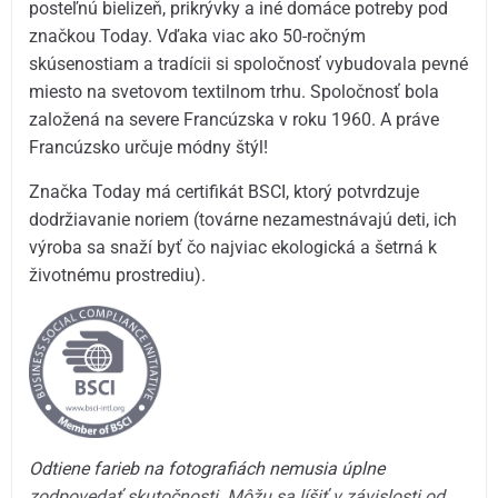
posteľnú bielizeň, prikrývky a iné domáce potreby pod
značkou Today. Vďaka viac ako 50-ročným
skúsenostiam a tradícii si spoločnosť vybudovala pevné
miesto na svetovom textilnom trhu. Spoločnosť bola
založená na severe Francúzska v roku 1960. A práve
Francúzsko určuje módny štýl!
Značka Today má certifikát BSCI, ktorý potvrdzuje
dodržiavanie noriem (továrne nezamestnávajú deti, ich
výroba sa snaží byť čo najviac ekologická a šetrná k
životnému prostrediu).
Odtiene farieb na fotografiách nemusia úplne
zodpovedať skutočnosti. Môžu sa líšiť v závislosti od