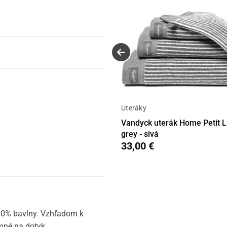
Uteráky
Vandyck uterák Home Petit 
grey - sivá
33,00 €
00% bavlny. Vzhľadom k
mné na dotyk.