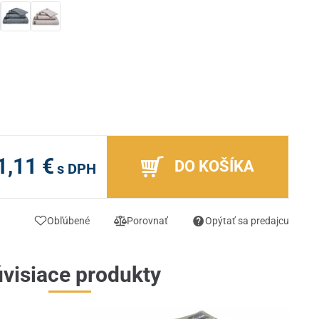
1,11 €
DO KOŠÍKA
s DPH
Obľúbené
Porovnať
Opýtať sa predajcu
visiace produkty