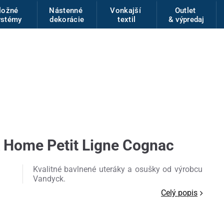
ložné
Nástenné
Vonkajší
Outlet
ystémy
dekorácie
textil
& výpredaj
 Home Petit Ligne Cognac
Kvalitné bavlnené uteráky a osušky od výrobcu
Vandyck.
Celý popis