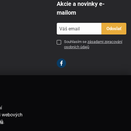
Akcie a novinky e-
mailom
Odoslať
Souhlasím se
zásadami zpracování
osobních údajů
SK
í
ti webových
jů
.