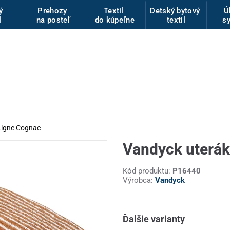
vý
Prehozy
Textil
Detský bytový
Ú
l
na posteľ
do kúpeľne
textil
s
Ligne Cognac
Vandyck uterák
Kód produktu:
P16440
Výrobca:
Vandyck
Ďalšie varianty