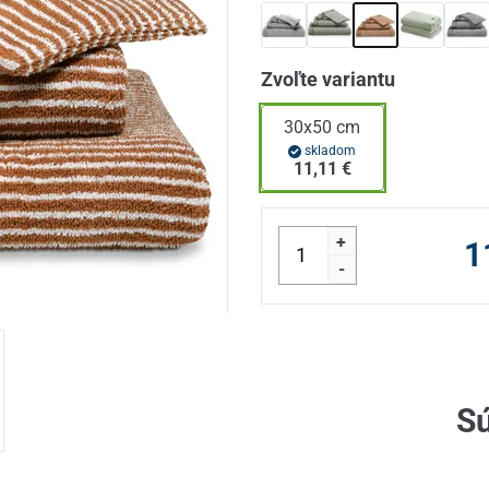
Zvoľte variantu
30x50 cm
skladom
11,11 €
+
1
-
Sú