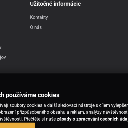
Užitočné informácie
Kontakty
O nás
y
jov
ch používáme cookies
vají soubory cookies a další sledovací nástroje s cílem vylepšen
 zobrazení přizpůsobeného obsahu a reklam, analýzy návštěvnos
návštěvnosti. Přečtěte si naše
zásady o zpracování osobních úda