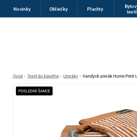
Byto
Novinky
Obliečky
Plachty
texti
Úvod
Textil do kúpeľne
Uteráky
Vandyck uterák Home Petit 
POSLEDNÍ ŠANCE