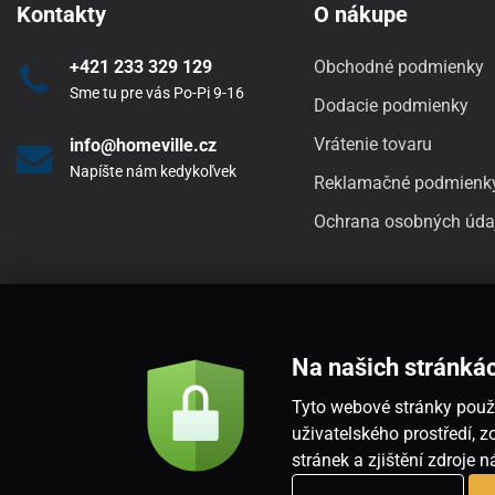
Kontakty
O nákupe
+421 233 329 129
Obchodné podmienky
Sme tu pre vás Po-Pi 9-16
Dodacie podmienky
Vrátenie tovaru
info@homeville.cz
Napíšte nám kedykoľvek
Reklamačné podmienk
Ochrana osobných úda
Na našich stránká
Tyto webové stránky použí
uživatelského prostředí,
stránek a zjištění zdroje 