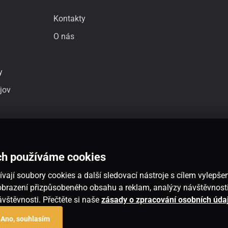
Kontakty
O nás
y
jov
ch používáme cookies
vají soubory cookies a další sledovací nástroje s cílem vylepšen
 zobrazení přizpůsobeného obsahu a reklam, analýzy návštěvnos
návštěvnosti. Přečtěte si naše
zásady o zpracování osobních úda
Ano, souhlasím