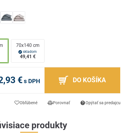
cm
70x140 cm
m
skladom
49,41 €
2,93 €
DO KOŠÍKA
s DPH
Obľúbené
Porovnať
Opýtať sa predajcu
visiace produkty