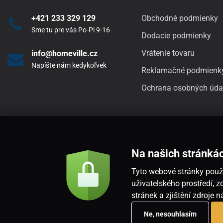
+421 233 329 129
Obchodné podmienky
Sme tu pre vás Po-Pi 9-16
Dodacie podmienky
Vrátenie tovaru
info@homeville.cz
Napíšte nám kedykoľvek
Reklamačné podmienk
Ochrana osobných úda
Na našich stránká
Tyto webové stránky použí
uživatelského prostředí,
stránek a zjištění zdroje 
Ne, nesouhlasím