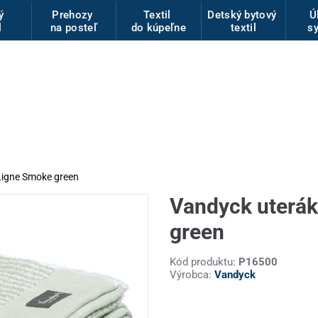
vý
Prehozy
Textil
Detský bytový
Ú
l
na posteľ
do kúpeľne
textil
s
Ligne Smoke green
Vandyck uterák
green
Kód produktu:
P16500
Výrobca:
Vandyck