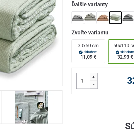
Ďalšie varianty
Zvoľte variantu
30x50 cm
60x110 
skladom
sklado
11,09 €
32,93 €
+
3
-
Sú