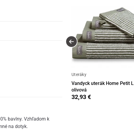
Uteráky
Vandyck uterák Home Petit Li
olivová
32,93 €
00% bavlny. Vzhľadom k
mné na dotyk.