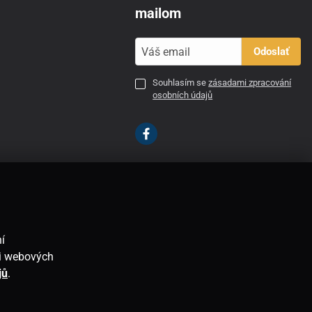
mailom
Odoslať
Souhlasím se
zásadami zpracování
osobních údajů
SK
í
ti webových
jů
.