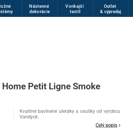
ložné
Nástenné
Vonkajší
Outlet
ystémy
dekorácie
textil
& výpredaj
 Home Petit Ligne Smoke
Kvalitné bavlnené uteráky a osušky od výrobcu
Vandyck.
Celý popis