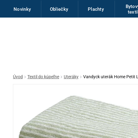
Byto
Novinky
Obliečky
Plachty
texti
Úvod
Textil do kúpeľne
Uteráky
Vandyck uterák Home Petit 