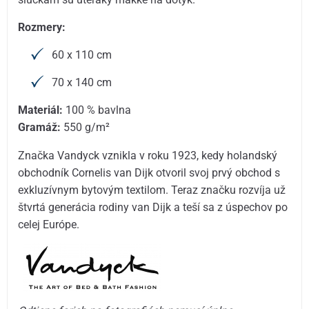
Rozmery:
60 x 110 cm
70 x 140 cm
Materiál:
100 % bavlna
Gramáž:
550 g/m²
Značka Vandyck vznikla v roku 1923, kedy holandský
obchodník Cornelis van Dijk otvoril svoj prvý obchod s
exkluzívnym bytovým textilom. Teraz značku rozvíja už
štvrtá generácia rodiny van Dijk a teší sa z úspechov po
celej Európe.