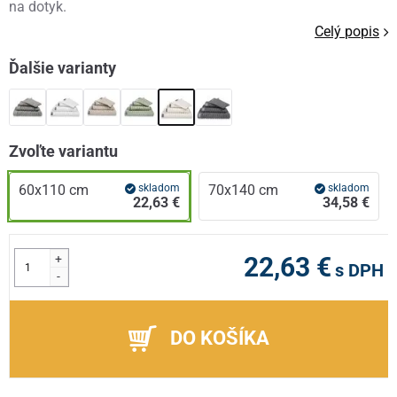
na dotyk.
Celý popis
Ďalšie varianty
Zvoľte variantu
60x110 cm
skladom
70x140 cm
skladom
22,63 €
34,58 €
+
22,63 €
s DPH
-
DO KOŠÍKA