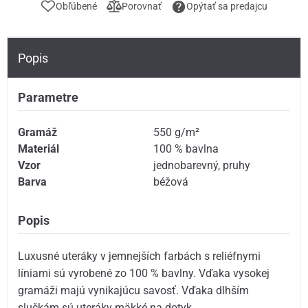
Obľúbené
Porovnať
Opýtať sa predajcu
Popis
Parametre
Gramáž
550 g/m²
Materiál
100 % bavlna
Vzor
jednobarevný
,
pruhy
Barva
béžová
Popis
Luxusné uteráky v jemnejších farbách s reliéfnymi
líniami sú vyrobené zo 100 % bavlny. Vďaka vysokej
gramáži majú vynikajúcu savosť. Vďaka dlhším
slučkám sú uteráky mäkké na dotyk.