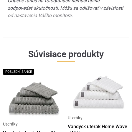
Odtiene farieb na fotografiách nemusí úplne
zodpovedať skutočnosti. Môžu sa odlišovať v závislosti
od nastavenia Vášho monitora.
Súvisiace produkty
POSLEDNÍ ŠANCE
Uteráky
Uteráky
Vandyck uterák Home Wave