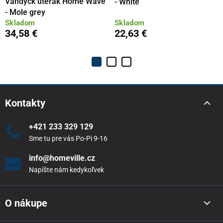
Vandyck uterák Home Wave
- White
- Mole grey
Skladom
Skladom
34,58 €
22,63 €
Kontakty
+421 233 329 129
Sme tu pre vás Po-Pi 9-16
info@homeville.cz
Napíšte nám kedykoľvek
O nákupe