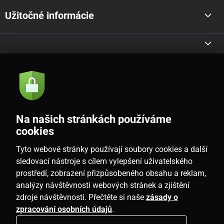
Užitočné informácie
Akcie a novinky e-mailom
Odoslať
Na našich stránkách používáme
Souhlasím se
zásadami zpracování osobních údajů
cookies
Tyto webové stránky používají soubory cookies a další
sledovací nástroje s cílem vylepšení uživatelského
prostředí, zobrazení přizpůsobeného obsahu a reklam,
SK
analýzy návštěvnosti webových stránek a zjištění
zdroje návštěvnosti. Přečtěte si naše
zásady o
zpracování osobních údajů
.