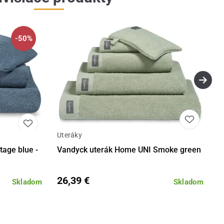
-50%
Uteráky
Detail
Detail
age blue -
Vandyck uterák Home UNI Smoke green
26,39 €
Skladom
Skladom