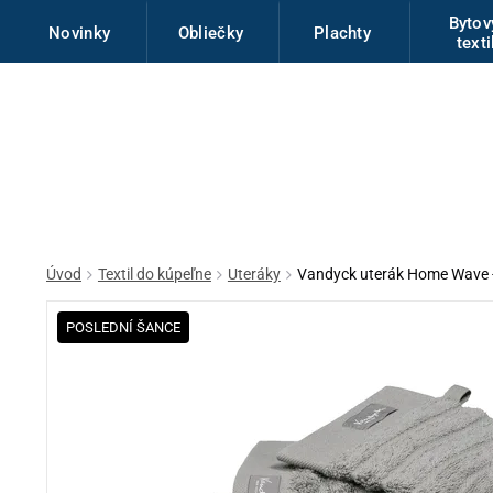
Byto
Novinky
Obliečky
Plachty
texti
Úvod
Textil do kúpeľne
Uteráky
Vandyck uterák Home Wave -
POSLEDNÍ ŠANCE