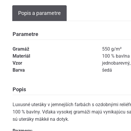
Popis a parametre
Parametre
Gramáž
550 g/m²
Materiál
100 % bavlna
Vzor
jednobarevný
Barva
šedá
Popis
Luxusné uteráky v jemnejších farbách s ozdobnými reliéf
100 % bavlny. Vďaka vysokej gramáži majú vynikajúcu s
sú uteráky mäkké na dotyk.
Rozmery: