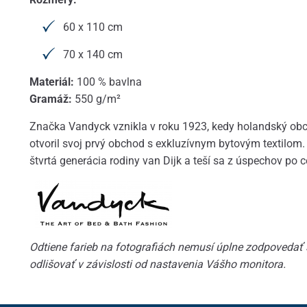
60 x 110 cm
70 x 140 cm
Materiál:
100 % bavlna
Gramáž:
550 g/m²
Značka Vandyck vznikla v roku 1923, kedy holandský obc
otvoril svoj prvý obchod s exkluzívnym bytovým textilom.
štvrtá generácia rodiny van Dijk a teší sa z úspechov po c
Odtiene farieb na fotografiách nemusí úplne zodpovedať
odlišovať v závislosti od nastavenia Vášho monitora.