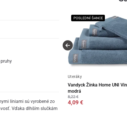
POSLEDNÍ ŠANCE
,
pruhy
Uteráky
Vandyck Žínka Home UNI Vint
modrá
8,22 €
nymi líniami sú vyrobené zo
4,09 €
avosť. Vďaka dlhším slučkám