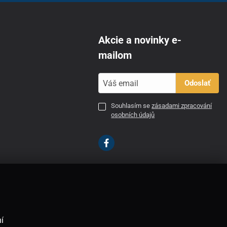
Akcie a novinky e-
mailom
Odoslať
Souhlasím se
zásadami zpracování
osobních údajů
SK
í