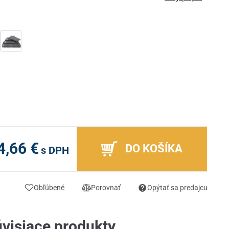
4,66 €
DO KOŠÍKA
s DPH
Obľúbené
Porovnať
Opýtať sa predajcu
visiace produkty