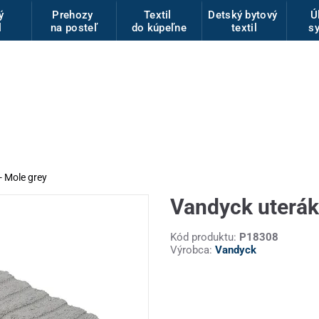
vý
Prehozy
Textil
Detský bytový
Ú
l
na posteľ
do kúpeľne
textil
s
 Mole grey
Vandyck uterák
Kód produktu:
P18308
Výrobca:
Vandyck