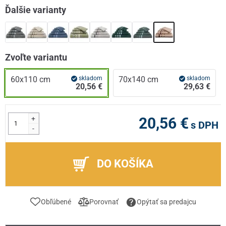
Ďalšie varianty
Zvoľte variantu
60x110 cm
skladom
70x140 cm
skladom
20,56 €
29,63 €
+
20,56 €
s DPH
-
DO KOŠÍKA
Obľúbené
Porovnať
Opýtať sa predajcu