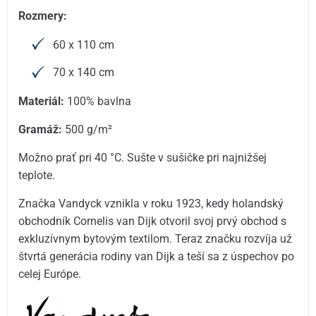
Rozmery:
60 x 110 cm
70 x 140 cm
Materiál:
100% bavlna
Gramáž:
500 g/m²
Možno prať pri 40 °C. Sušte v sušičke pri najnižšej
teplote.
Značka Vandyck vznikla v roku 1923, kedy holandský
obchodník Cornelis van Dijk otvoril svoj prvý obchod s
exkluzívnym bytovým textilom. Teraz značku rozvíja už
štvrtá generácia rodiny van Dijk a teší sa z úspechov po
celej Európe.