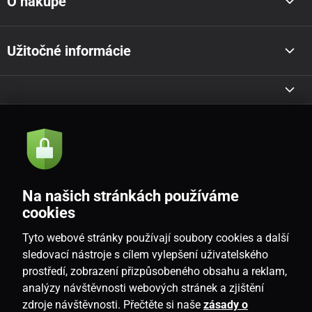
O nákupe
Užitočné informácie
Akcie a novinky e-mailom
Odoslať
Na našich stránkách používáme
Souhlasím se
zásadami zpracování osobních údajů
cookies
Tyto webové stránky používají soubory cookies a další
sledovací nástroje s cílem vylepšení uživatelského
prostředí, zobrazení přizpůsobeného obsahu a reklam,
SK
analýzy návštěvnosti webových stránek a zjištění
zdroje návštěvnosti. Přečtěte si naše
zásady o