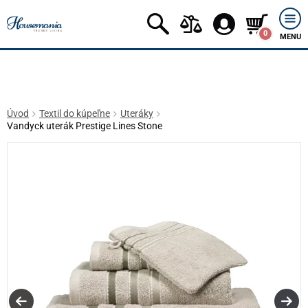
0
MENU
Úvod
Textil do kúpeľne
Uteráky
Vandyck uterák Prestige Lines Stone