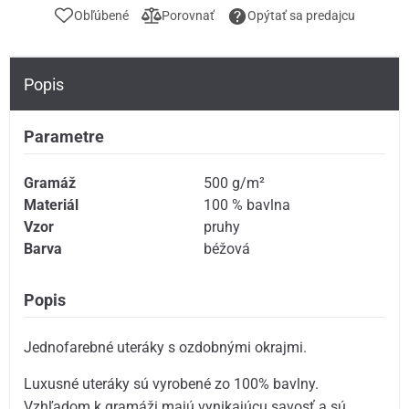
Obľúbené
Porovnať
Opýtať sa predajcu
Popis
Parametre
Gramáž
500 g/m²
Materiál
100 % bavlna
Vzor
pruhy
Barva
béžová
Popis
Jednofarebné uteráky s ozdobnými okrajmi.
Luxusné uteráky sú vyrobené zo 100% bavlny.
Vzhľadom k gramáži majú vynikajúcu savosť a sú