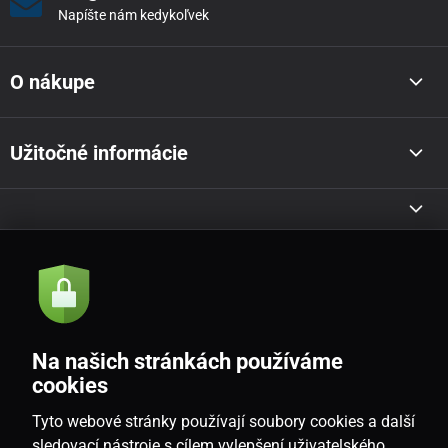
Napíšte nám kedykoľvek
O nákupe
Užitočné informácie
Akcie a novinky e-mailom
Odoslať
Na našich stránkách používáme
Souhlasím se
zásadami zpracování osobních údajů
cookies
Tyto webové stránky používají soubory cookies a další
sledovací nástroje s cílem vylepšení uživatelského