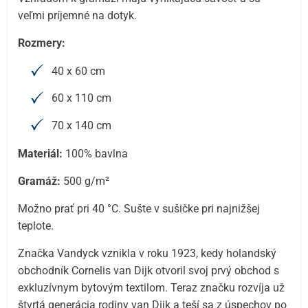
veľmi príjemné na dotyk.
Rozmery:
40 x 60 cm
60 x 110 cm
70 x 140 cm
Materiál:
100% bavlna
Gramáž:
500 g/m²
Možno prať pri 40 °C. Sušte v sušičke pri najnižšej
teplote.
Značka Vandyck vznikla v roku 1923, kedy holandský
obchodník Cornelis van Dijk otvoril svoj prvý obchod s
exkluzívnym bytovým textilom. Teraz značku rozvíja už
štvrtá generácia rodiny van Dijk a teší sa z úspechov po