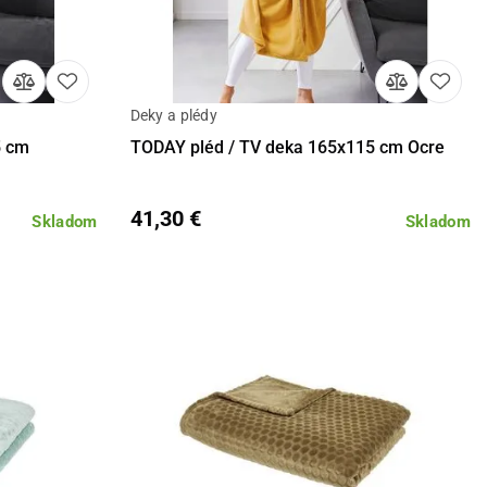
Deky a plédy
košíka
Detail
Do košíka
5 cm
TODAY pléd / TV deka 165x115 cm Ocre
41,30 €
Skladom
Skladom