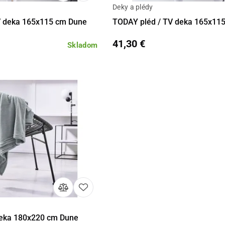
Deky a plédy
Do košíka
Detail
Do 
V deka 165x115 cm Dune
TODAY pléd / TV deka 165x115
41,30 €
Skladom
Do košíka
eka 180x220 cm Dune