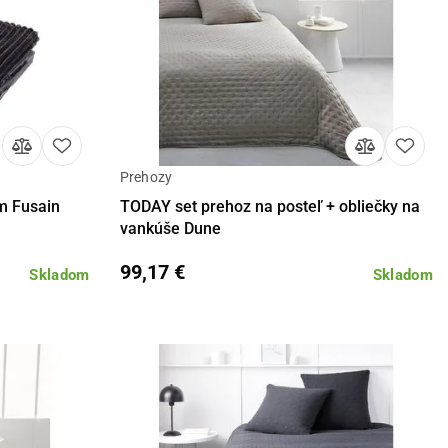
Prehozy
košíka
Detail
m Fusain
TODAY set prehoz na posteľ + obliečky na
vankúše Dune
99,17 €
Skladom
Skladom