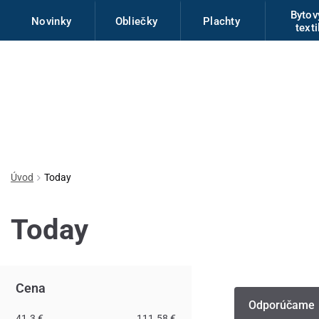
Byto
Novinky
Obliečky
Plachty
texti
Úvod
Today
Today
Cena
Odporúčame
41.3 €
111.58 €