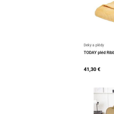
Deky a plédy
Detail
TODAY pléd Rib
41,30 €