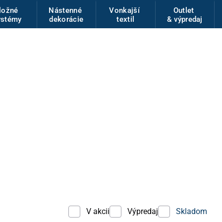
ložné
Nástenné
Vonkajší
Outlet
ystémy
dekorácie
textil
& výpredaj
V akcii
Výpredaj
Skladom