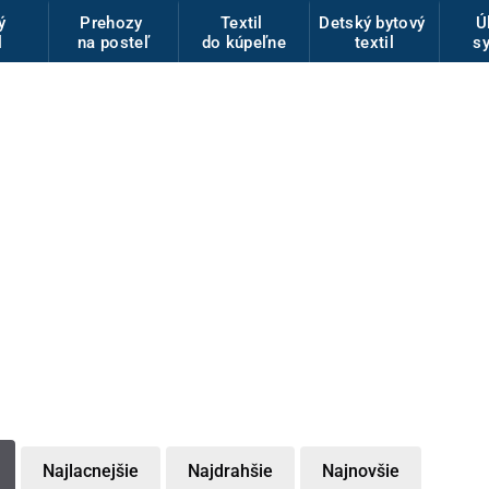
vý
Prehozy
Textil
Detský bytový
Ú
l
na posteľ
do kúpeľne
textil
s
Najlacnejšie
Najdrahšie
Najnovšie