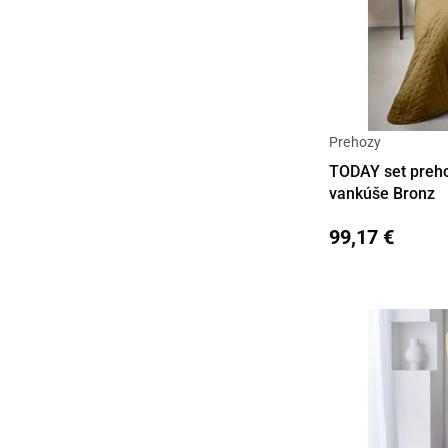
Prehozy
TODAY set preho
vankúše Bronz
99,17 €