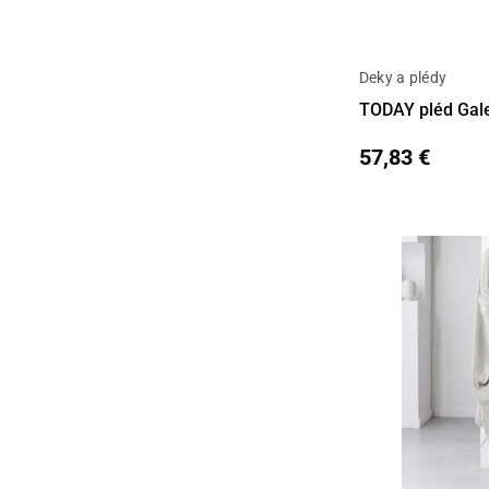
Deky a plédy
Detail
TODAY pléd Gal
57,83 €