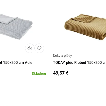
Deky a plédy
Do košíka
Detail
Do 
t 150x200 cm Acier
TODAY pléd Ribbed 150x200 c
49,57 €
Skladom