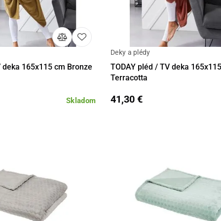
Deky a plédy
Do košíka
Detail
Do 
V deka 165x115 cm Bronze
TODAY pléd / TV deka 165x11
Terracotta
41,30 €
Skladom