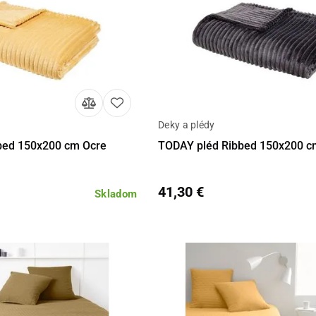
Deky a plédy
Do košíka
Detail
Do 
bed 150x200 cm Ocre
TODAY pléd Ribbed 150x200 c
41,30 €
Skladom