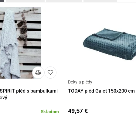
Deky a plédy
Do košíka
Detail
Do 
PIRIT pléd s bambuľkami
TODAY pléd Galet 150x200 cm
sivý
49,57 €
Skladom