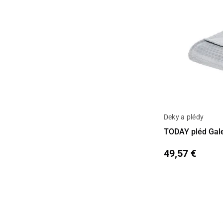
Deky a plédy
Detail
TODAY pléd Gale
49,57 €