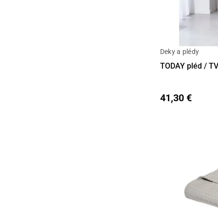
Deky a plédy
Detail
TODAY pléd / T
41,30 €