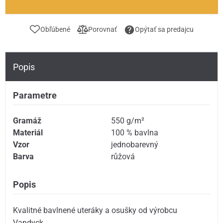
Obľúbené
Porovnať
Opýtať sa predajcu
Popis
Parametre
Gramáž
550 g/m²
Materiál
100 % bavlna
Vzor
jednobarevný
Barva
růžová
Popis
Kvalitné bavlnené uteráky a osušky od výrobcu
Vandyck.