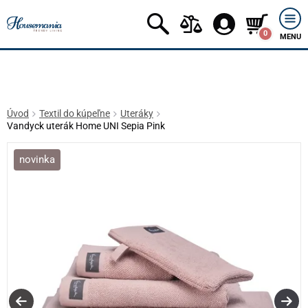
0
MENU
Úvod
Textil do kúpeľne
Uteráky
Vandyck uterák Home UNI Sepia Pink
novinka