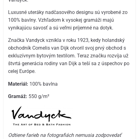
Luxusné uteráky nadčasového designu sú vyrobené zo
100% bavlny. Vzhľadom k vysokej gramáži majú
vynikajúcu savosť a sú veľmi príjemné na dotyk.
Značka Vandyck vznikla v roku 1923, kedy holandský
obchodník Cornelis van Dijk otvoril svoj prvý obchod s
exkluzívnym bytovým textilom. Teraz značku rozvíja už
štvrtá generácia rodiny van Dijk a teší sa z úspechov po
celej Európe.
Materiál:
100% bavlna
Gramáž:
550 g/m²
Odtiene farieb na fotografiách nemusia zodpovedať