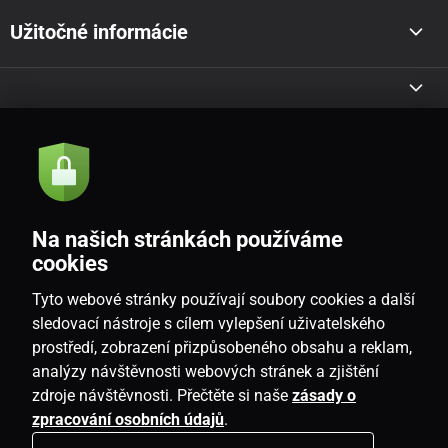
Užitočné informácie
Akcie a novinky e-mailom
Odoslať
Na našich stránkách používáme
Souhlasím se
zásadami zpracování osobních údajů
cookies
Tyto webové stránky používají soubory cookies a další
sledovací nástroje s cílem vylepšení uživatelského
prostředí, zobrazení přizpůsobeného obsahu a reklam,
SK
analýzy návštěvnosti webových stránek a zjištění
zdroje návštěvnosti. Přečtěte si naše
zásady o
zpracování osobních údajů
.