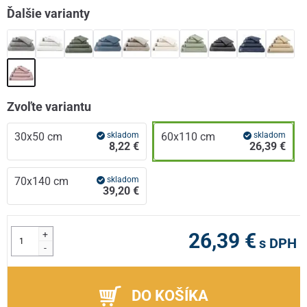
Ďalšie varianty
Zvoľte variantu
30x50 cm
skladom
60x110 cm
skladom
8,22 €
26,39 €
70x140 cm
skladom
39,20 €
+
26,39 €
s DPH
-
DO KOŠÍKA