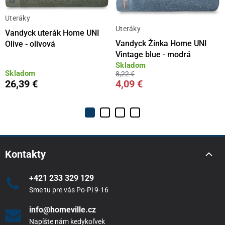
Uteráky
Uteráky
Vandyck uterák Home UNI
Vandyck Žínka Home UNI
Olive - olivová
Vintage blue - modrá
Skladom
Skladom
8,22 €
26,39 €
4,09 €
Kontakty
+421 233 329 129
Sme tu pre vás Po-Pi 9-16
info@homeville.cz
Napíšte nám kedykoľvek