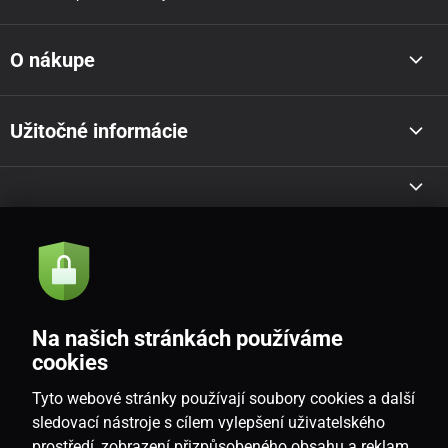
O nákupe
Užitočné informácie
Akcie a novinky e-mailom
Odoslať
Na našich stránkách používáme
Souhlasím se
zásadami zpracování osobních údajů
cookies
Tyto webové stránky používají soubory cookies a další
sledovací nástroje s cílem vylepšení uživatelského
prostředí, zobrazení přizpůsobeného obsahu a reklam,