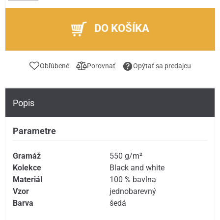
DO KOŠÍKA
Obľúbené
Porovnať
Opýtať sa predajcu
Popis
Parametre
Gramáž
550 g/m²
Kolekce
Black and white
Materiál
100 % bavlna
Vzor
jednobarevný
Barva
šedá