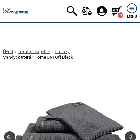
0
MENU
Úvod
Textil do kúpeľne
Uteráky
Vandyck uterák Home UNI Off Black