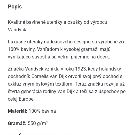
Popis
Kvalitné bavlnené uteráky a osušky od výrobcu
Vandyck.
Luxusné uteráky nadčasového designu sú vyrobené zo
100% bavlny. Vzhľadom k vysokej gramáži majú
vynikajúcu savosť a sú veľmi príjemné na dotyk.
Značka Vandyck vznikla v roku 1923, kedy holandský
obchodník Cornelis van Dijk otvoril svoj prvý obchod s
exkluzívnym bytovým textilom. Teraz značku rozvíja už
štvrtá generácia rodiny van Dijk a teší sa z úspechov po
celej Európe.
Materiál:
100% bavlna
Gramáž:
550 g/m²