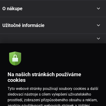
O nákupe
Užitočné informácie
Akcie a novinky e-mailom
Odoslať
Na našich stránkách používáme
Souhlasím se
zásadami zpracování osobních údajů
cookies
Tyto webové stránky používají soubory cookies a další
sledovací nástroje s cílem vylepšení uživatelského
prostředí, zobrazení přizpůsobeného obsahu a reklam,
SK
analýzy návštěvnosti webových stránek a zjištění