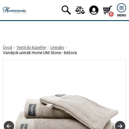
0
MENU
Úvod
Textil do kúpeľne
Uteráky
Vandyck uterák Home UNI Stone - béžová