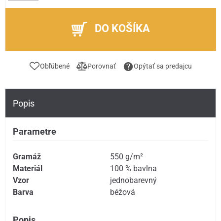
DO KOŠÍKA
Obľúbené
Porovnať
Opýtať sa predajcu
Popis
Parametre
Gramáž
550 g/m²
Materiál
100 % bavlna
Vzor
jednobarevný
Barva
béžová
Popis